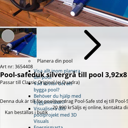
Energismarta poolen
Glasfiberpool
Aquashell
Boka möte
Planera din pool
Art nr: 3654408
Visa allt inom planera
Pool-safeduk silvergrå till pool 3,92x8
din pool
Passar till Classic Original (ej Quadra)
Vad kostar det att
bygga pool?
Behöver du hjälp med
Denna duk är till för poolöverdrag Pool-Safe std ej till Po
bygganmälan?
20 990 kr
Säljs ej online, kontakta di
Visualisera ditt
Kan beställas i butik
poolprojekt med 3D
Visuals
Energismarta