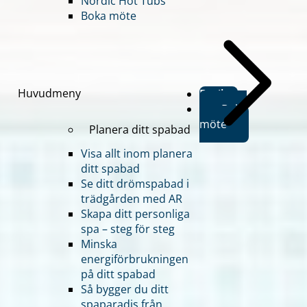
Nordic Hot Tubs
Boka möte
Huvudmeny
Butiker
Boka
möte
Planera ditt spabad
Visa allt inom planera
ditt spabad
Se ditt drömspabad i
trädgården med AR
Skapa ditt personliga
spa – steg för steg
Minska
energiförbrukningen
på ditt spabad
Så bygger du ditt
spaparadis från