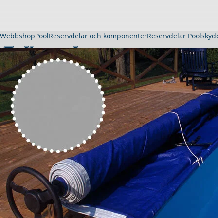
Webbshop
Pool
Reservdelar och komponenter
Reservdelar Poolskyd
Pool
Köpa pool
Visa allt inom pool
Thermopool Dura
Thermopool Luxe
Träpool Quadra
Gardenpool
Långsmal pool