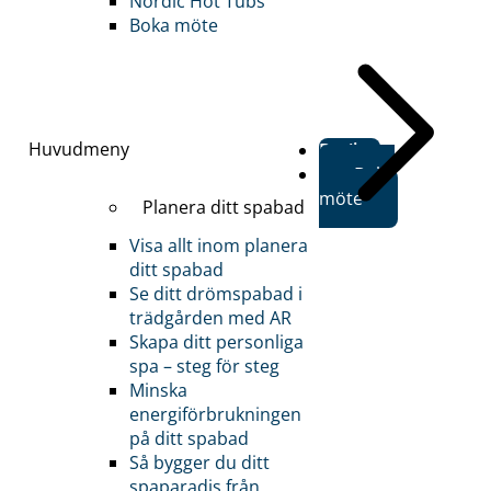
Nordic Hot Tubs
Boka möte
Huvudmeny
Butiker
Boka
möte
Planera ditt spabad
Visa allt inom planera
ditt spabad
Se ditt drömspabad i
trädgården med AR
Skapa ditt personliga
spa – steg för steg
Minska
energiförbrukningen
på ditt spabad
Så bygger du ditt
spaparadis från