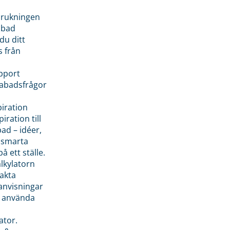
brukningen
abad
du ditt
s från
pport
pabadsfrågor
piration
iration till
ad – idéer,
h smarta
å ett ställe.
lkylatorn
akta
anvisningar
 använda
ator.