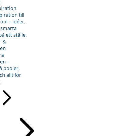
.
piration
iration till
ol – idéer,
h smarta
å ett ställe.
r &
den
ra
en –
å pooler,
ch allt för
.