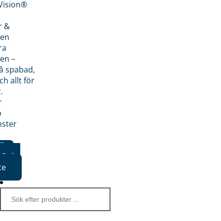
nVision®
r &
den
ra
en –
på spabad,
ch allt för
.
r
p
nster
iker
Boka
te