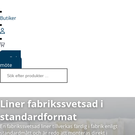
Butiker
Boka
möte
Liner fabrikssvetsad i
standardformat
En fabrikssvetsad liner tillverkas färdig i fabrik enligt
standardmått och är redo att monteras direkt i