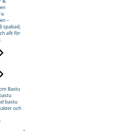
r &
den
ra
en –
på spabad,
ch allt för
.
inom Bastu
bastu
d bastu
ukter och
e