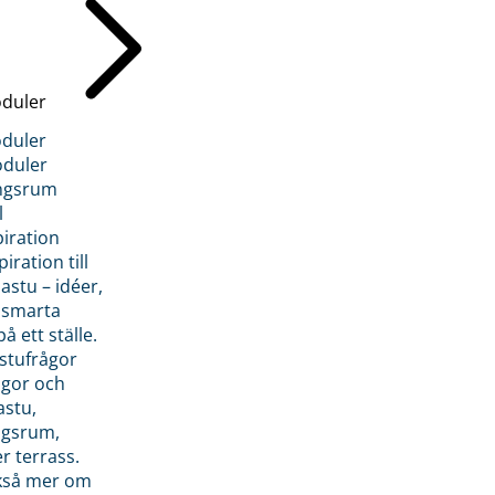
duler
duler
duler
ngsrum
l
piration
iration till
stu – idéer,
h smarta
å ett ställe.
stufrågor
ågor och
astu,
ngsrum,
er terrass.
ckså mer om