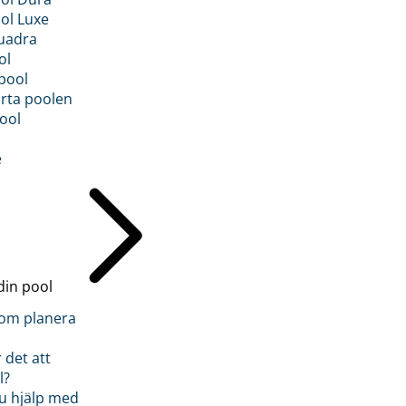
ol Luxe
uadra
ol
pool
rta poolen
ool
e
din pool
inom planera
 det att
l?
u hjälp med