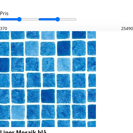
Pris
370
25490
Liner Mosaik blå