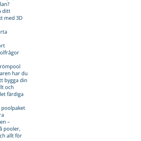
lan?
 ditt
kt med 3D
rta
rt
olfrågor
drömpool
garen har du
tt bygga din
llt och
et färdiga
 poolpaket
ra
en –
å pooler,
ch allt för