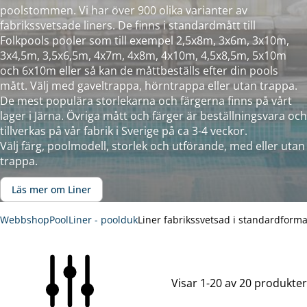
poolstommen. Vi har över 900 olika varianter av
fabrikssvetsade liners. De finns i standardmått till
Folkpools pooler som till exempel 2,5x8m, 3x6m, 3x10m,
3x4,5m, 3,5x6,5m, 4x7m, 4x8m, 4x10m, 4,5x8,5m, 5x10m
och 6x10m eller så kan de måttbeställs efter din pools
mått. Välj med gaveltrappa, hörntrappa eller utan trappa.
De mest populära storlekarna och färgerna finns på vårt
lager i Järna. Övriga mått och färger är beställningsvara och
tillverkas på vår fabrik i Sverige på ca 3-4 veckor.
Välj färg, poolmodell, storlek och utförande, med eller utan
trappa.
Läs mer om Liner
Webbshop
Pool
Liner - poolduk
Liner fabrikssvetsad i standardforma
Visar 1-20 av 20 produkter