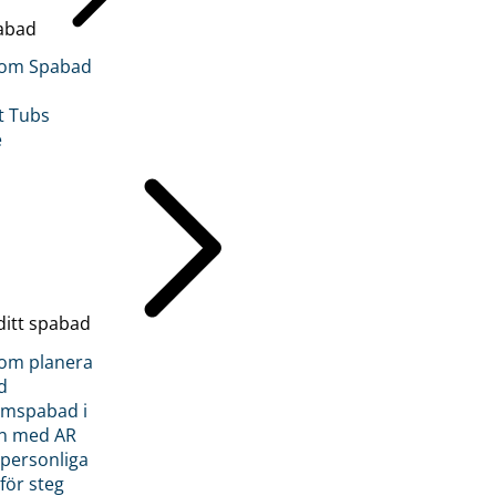
abad
inom Spabad
t Tubs
e
ditt spabad
inom planera
d
römspabad i
n med AR
 personliga
 för steg