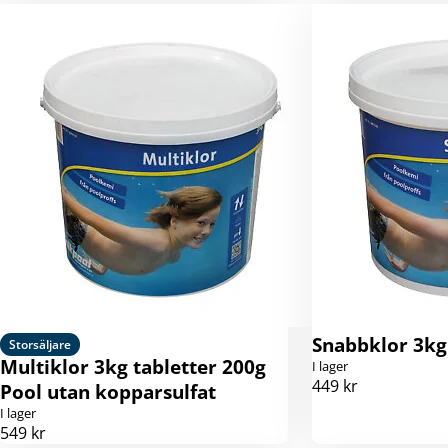
Snabbklor 3kg
Storsäljare
Multiklor 3kg tabletter 200g
I lager
449 kr
Pool utan kopparsulfat
I lager
549 kr