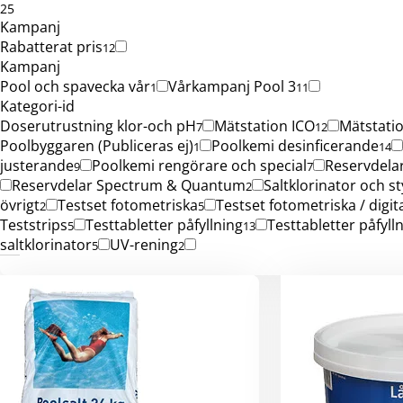
25
Kampanj
Rabatterat pris
12
Kampanj
Pool och spavecka vår
Vårkampanj Pool 3
1
11
Kategori-id
Doserutrustning klor-och pH
Mätstation ICO
Mätstati
7
12
Poolbyggaren (Publiceras ej)
Poolkemi desinficerande
1
14
justerande
Poolkemi rengörare och special
Reservdela
9
7
Reservdelar Spectrum & Quantum
Saltklorinator och s
2
övrigt
Testset fotometriska
Testset fotometriska / digit
2
5
Teststrips
Testtabletter påfyllning
Testtabletter påfyll
5
13
saltklorinator
UV-rening
5
2