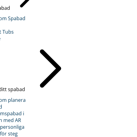
abad
inom Spabad
t Tubs
e
ditt spabad
inom planera
d
römspabad i
n med AR
 personliga
 för steg