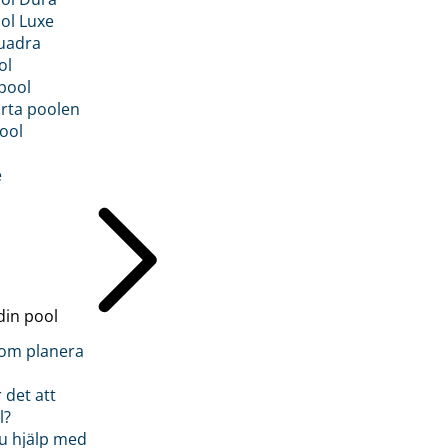
ol Luxe
uadra
ol
pool
rta poolen
ool
e
din pool
inom planera
 det att
l?
u hjälp med