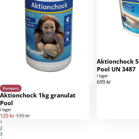
Aktionchock 5
Pool UN 3487
I lager
699 kr
Kampanj
Aktionchock 1kg granulat
Pool
I lager
125 kr
199 kr
1
2
3