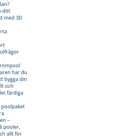
lan?
 ditt
kt med 3D
rta
rt
olfrågor
drömpool
garen har du
tt bygga din
llt och
et färdiga
 poolpaket
ra
en –
å pooler,
ch allt för