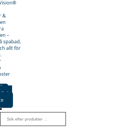
nVision®
r &
den
ra
en –
på spabad,
ch allt för
.
r
p
nster
iker
Boka
te