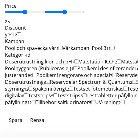
Price
25
Discount
yes
12
Kampanj
Pool och spavecka vår
Vårkampanj Pool 3
1
11
Kategori-id
Doserutrustning klor-och pH
Mätstation ICO
Mätsta
7
12
Poolbyggaren (Publiceras ej)
Poolkemi desinficerande
1
1
justerande
Poolkemi rengörare och special
Reservde
9
7
Doserutrustning
Reservdelar Spectrum & Quantum
3
2
styrning
Spakemi övrigt
Testset fotometriska
Test
12
2
5
digitala
Teststrips
Teststrips
Testtabletter påfyllni
6
5
5
påfyllning
Tillbehör saltklorinator
UV-rening
12
5
2
Spara
Rensa