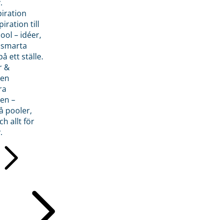
.
piration
iration till
ol – idéer,
h smarta
å ett ställe.
r &
den
ra
en –
å pooler,
ch allt för
.