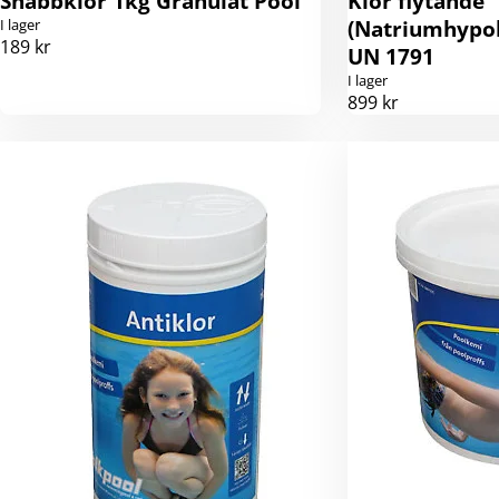
Snabbklor 1kg Granulat Pool
Klor flytande
I lager
(Natriumhypok
189 kr
UN 1791
I lager
899 kr