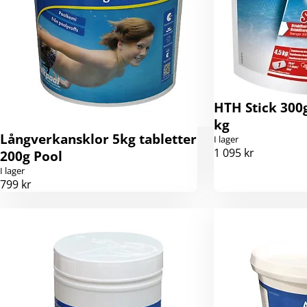
HTH Stick 300g
kg
Långverkansklor 5kg tabletter
I lager
1 095 kr
200g Pool
I lager
799 kr