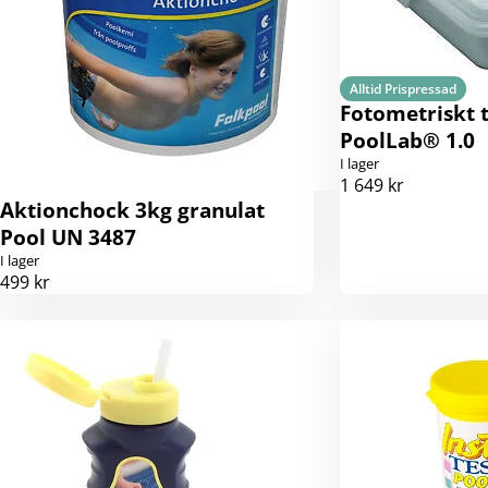
Alltid Prispressad
Fotometriskt 
PoolLab® 1.0
I lager
1 649 kr
Aktionchock 3kg granulat
Pool UN 3487
I lager
499 kr