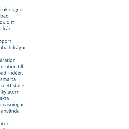
brukningen
abad
du ditt
s från
pport
pabadsfrågor
piration
iration till
ad – idéer,
h smarta
å ett ställe.
lkylatorn
akta
anvisningar
 använda
ator.