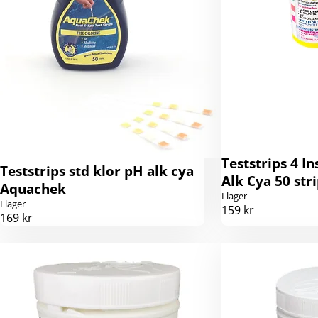
Teststrips 4 In
Teststrips std klor pH alk cya
Alk Cya 50 str
Aquachek
I lager
I lager
159 kr
169 kr