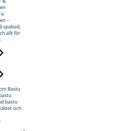
r &
den
ra
en –
på spabad,
ch allt för
.
inom Bastu
bastu
d bastu
ukter och
e