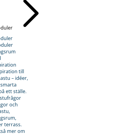
duler
duler
duler
ngsrum
l
piration
iration till
stu – idéer,
h smarta
å ett ställe.
stufrågor
ågor och
astu,
ngsrum,
er terrass.
ckså mer om