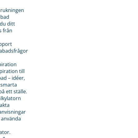
brukningen
abad
du ditt
s från
pport
pabadsfrågor
piration
iration till
ad – idéer,
h smarta
å ett ställe.
lkylatorn
akta
anvisningar
 använda
ator.