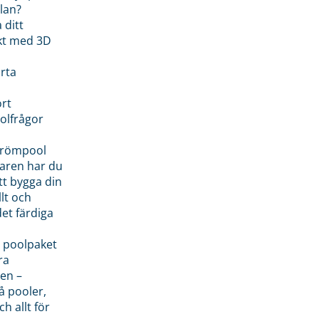
lan?
 ditt
kt med 3D
rta
rt
olfrågor
drömpool
garen har du
tt bygga din
llt och
et färdiga
 poolpaket
ra
en –
å pooler,
ch allt för