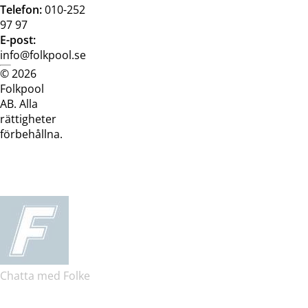
Telefon:
010-252
97 97
E-post:
info@folkpool.se
© 2026
Dataskyddspolicy
Cookiepolicy
Köpvillkor
Köpvill
Folkpool
webb
butik
AB. Alla
rättigheter
förbehållna.
Chatta med Folke