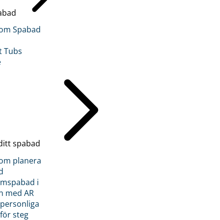
abad
inom Spabad
t Tubs
e
ditt spabad
inom planera
d
römspabad i
n med AR
 personliga
 för steg