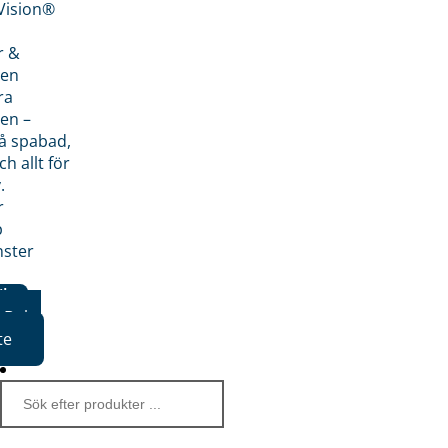
nVision®
r &
den
ra
en –
på spabad,
ch allt för
.
r
p
nster
iker
Boka
te