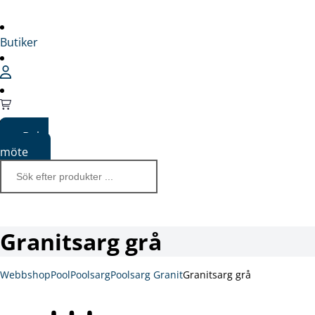
Butiker
Boka
möte
Granitsarg grå
Webbshop
Pool
Poolsarg
Poolsarg Granit
Granitsarg grå