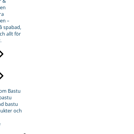
r &
den
ra
en –
på spabad,
ch allt för
.
inom Bastu
bastu
d bastu
ukter och
e