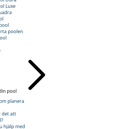
ol Luxe
uadra
ol
pool
rta poolen
ool
e
din pool
inom planera
 det att
l?
u hjälp med