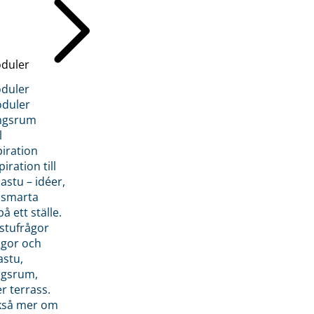
duler
duler
duler
ngsrum
l
piration
iration till
stu – idéer,
h smarta
å ett ställe.
stufrågor
ågor och
astu,
ngsrum,
er terrass.
ckså mer om