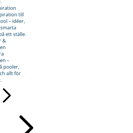
.
piration
iration till
ol – idéer,
h smarta
å ett ställe.
r &
den
ra
en –
å pooler,
ch allt för
.