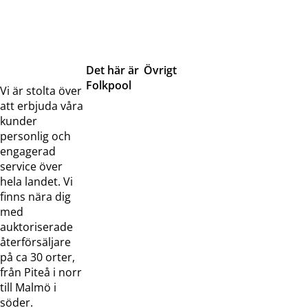
Det här är
Övrigt
Folkpool
Servicetjänster
Vi är stolta över
Om oss
Samarbeten
att erbjuda våra
Kontakta
Pressreleaser och
kunder
oss
bilder
personlig och
Jobba hos
Visselblåsarfunktion
engagerad
oss
service över
Broschyrer
hela landet. Vi
finns nära dig
med
auktoriserade
återförsäljare
på ca 30 orter,
från Piteå i norr
till Malmö i
söder.