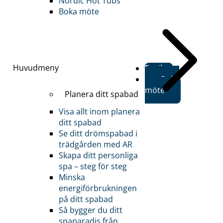
Nordic Hot Tubs
Boka möte
Huvudmeny
Butiker
Boka
möte
Planera ditt spabad
Visa allt inom planera
ditt spabad
Se ditt drömspabad i
trädgården med AR
Skapa ditt personliga
spa – steg för steg
Minska
energiförbrukningen
på ditt spabad
Så bygger du ditt
spaparadis från