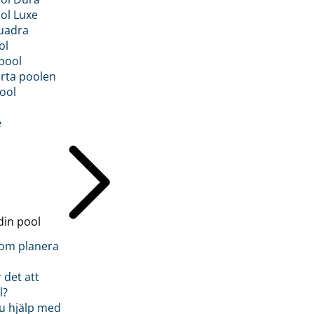
ol Luxe
uadra
ol
pool
rta poolen
ool
e
din pool
inom planera
 det att
l?
u hjälp med