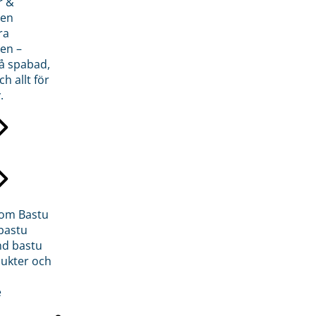
r &
den
ra
en –
på spabad,
ch allt för
.
inom Bastu
bastu
d bastu
ukter och
e