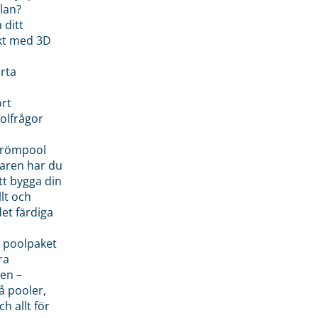
lan?
 ditt
kt med 3D
rta
rt
olfrågor
drömpool
garen har du
tt bygga din
llt och
et färdiga
 poolpaket
ra
en –
å pooler,
ch allt för