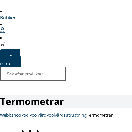
Butiker
Boka
möte
Termometrar
Webbshop
Pool
Poolvård
Poolvårdsutrustning
Termometrar