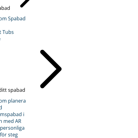
abad
inom Spabad
t Tubs
e
ditt spabad
inom planera
d
römspabad i
n med AR
 personliga
 för steg