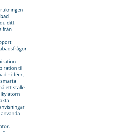
brukningen
abad
du ditt
s från
pport
pabadsfrågor
piration
iration till
ad – idéer,
h smarta
å ett ställe.
lkylatorn
akta
anvisningar
 använda
ator.