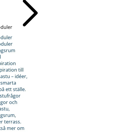
duler
duler
duler
ngsrum
l
piration
iration till
stu – idéer,
h smarta
å ett ställe.
stufrågor
ågor och
astu,
ngsrum,
er terrass.
ckså mer om