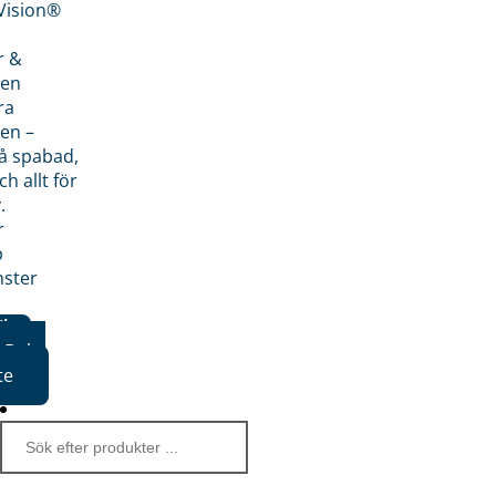
nVision®
r &
den
ra
en –
på spabad,
ch allt för
.
r
p
nster
iker
Boka
te