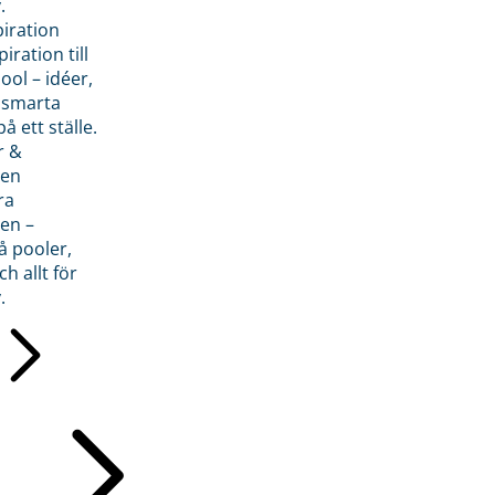
.
piration
iration till
ol – idéer,
h smarta
å ett ställe.
r &
den
ra
en –
å pooler,
ch allt för
.