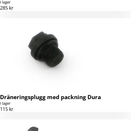
I lager
285 kr
Dräneringsplugg med packning Dura
I lager
115 kr