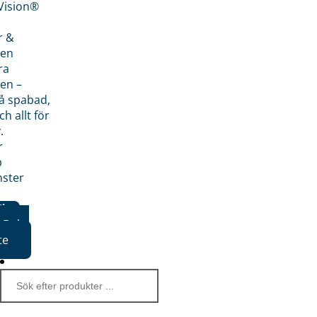
nVision®
r &
den
ra
en –
på spabad,
ch allt för
.
r
p
nster
iker
Boka
te