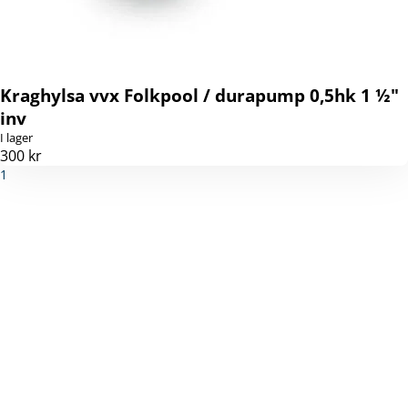
Kraghylsa vvx Folkpool / durapump 0,5hk 1 ½"
inv
I lager
300 kr
1