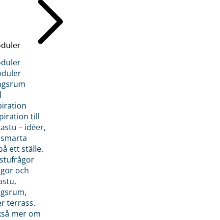
duler
duler
duler
ngsrum
l
piration
iration till
stu – idéer,
h smarta
å ett ställe.
stufrågor
ågor och
astu,
ngsrum,
er terrass.
ckså mer om