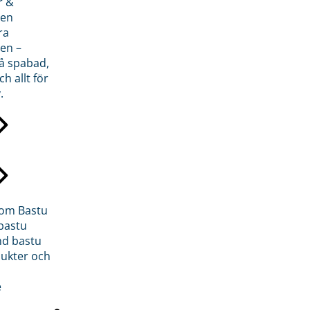
r &
den
ra
en –
på spabad,
ch allt för
.
inom Bastu
bastu
d bastu
ukter och
e