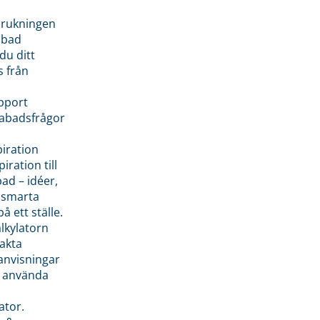
brukningen
abad
du ditt
s från
pport
pabadsfrågor
piration
iration till
ad – idéer,
h smarta
å ett ställe.
lkylatorn
akta
anvisningar
 använda
ator.