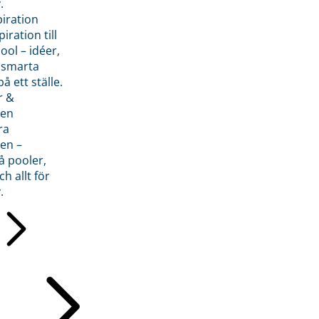
.
piration
iration till
ol – idéer,
h smarta
å ett ställe.
r &
den
ra
en –
å pooler,
ch allt för
.