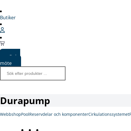
Butiker
Boka
möte
Durapump
Webbshop
Pool
Reservdelar och komponenter
Cirkulationssystemet