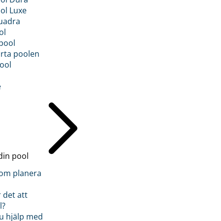
ol Luxe
uadra
ol
pool
rta poolen
ool
e
din pool
inom planera
 det att
l?
u hjälp med