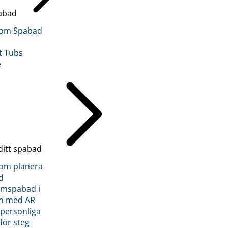
abad
inom Spabad
t Tubs
e
ditt spabad
inom planera
d
römspabad i
n med AR
 personliga
 för steg