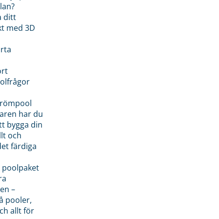
lan?
 ditt
kt med 3D
rta
rt
olfrågor
drömpool
garen har du
tt bygga din
llt och
et färdiga
 poolpaket
ra
en –
å pooler,
ch allt för