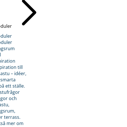
duler
duler
duler
ngsrum
l
piration
iration till
stu – idéer,
h smarta
å ett ställe.
stufrågor
ågor och
astu,
ngsrum,
er terrass.
ckså mer om