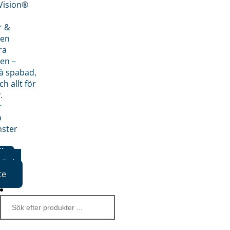
nVision®
r &
den
ra
en –
på spabad,
ch allt för
.
r
p
nster
iker
Boka
te