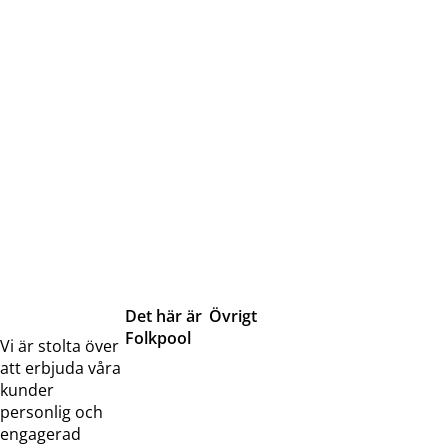
Det här är
Övrigt
Folkpool
Servicetjänster
Vi är stolta över
Om oss
Samarbeten
att erbjuda våra
Kontakta
Pressreleaser och
kunder
oss
bilder
personlig och
Jobba hos
Visselblåsarfunktion
engagerad