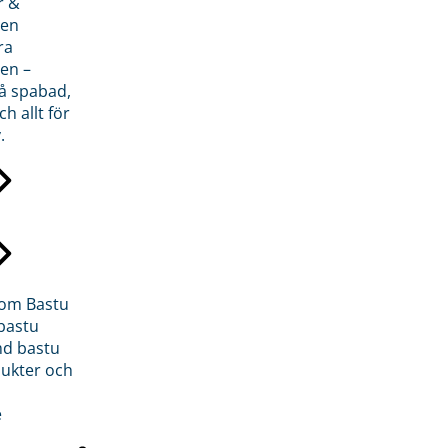
r &
den
ra
en –
på spabad,
ch allt för
.
inom Bastu
bastu
d bastu
ukter och
e