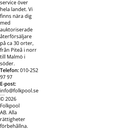
oss
service över
Broschyrer
hela landet. Vi
finns nära dig
med
auktoriserade
återförsäljare
på ca 30 orter,
från Piteå i norr
till Malmö i
söder.
Telefon:
010-252
97 97
E-post:
info@folkpool.se
© 2026
Dataskyddspolicy
Cookiepolicy
Köpvillkor
Köpvill
Folkpool
webb
butik
AB. Alla
rättigheter
förbehållna.