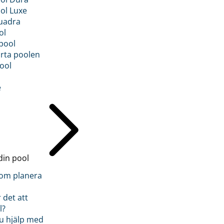
ol Luxe
uadra
ol
pool
rta poolen
ool
e
din pool
inom planera
 det att
l?
u hjälp med