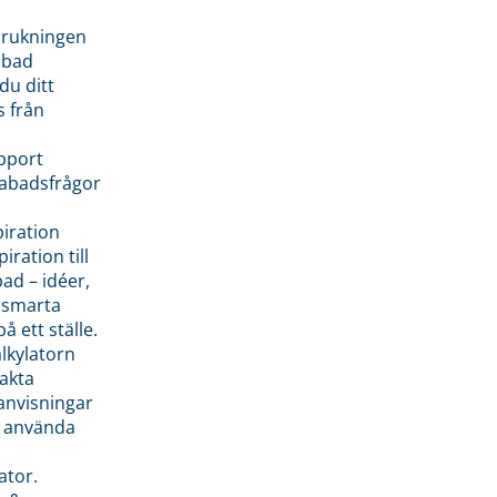
brukningen
abad
du ditt
s från
pport
pabadsfrågor
piration
iration till
ad – idéer,
h smarta
å ett ställe.
lkylatorn
akta
anvisningar
 använda
ator.