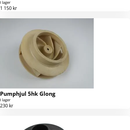
I lager
1 150 kr
Pumphjul 5hk Glong
I lager
230 kr