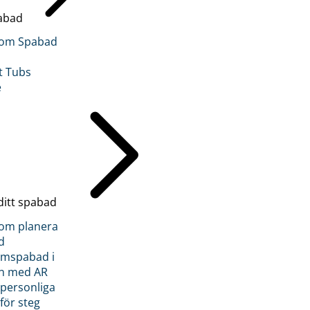
abad
inom Spabad
t Tubs
e
ditt spabad
inom planera
d
römspabad i
n med AR
 personliga
 för steg