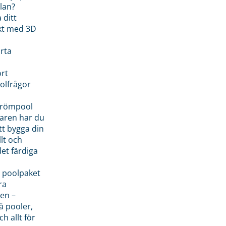
lan?
 ditt
kt med 3D
rta
rt
olfrågor
drömpool
garen har du
tt bygga din
llt och
et färdiga
 poolpaket
ra
en –
å pooler,
ch allt för