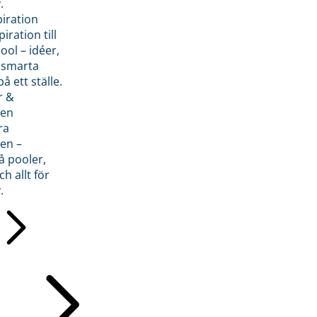
.
piration
iration till
ol – idéer,
h smarta
å ett ställe.
r &
den
ra
en –
å pooler,
ch allt för
.