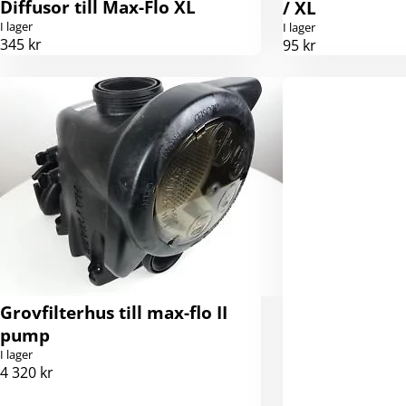
Diffusor till Max-Flo XL
/ XL
I lager
I lager
345 kr
95 kr
Grovfilterhus till max-flo II
pump
I lager
4 320 kr