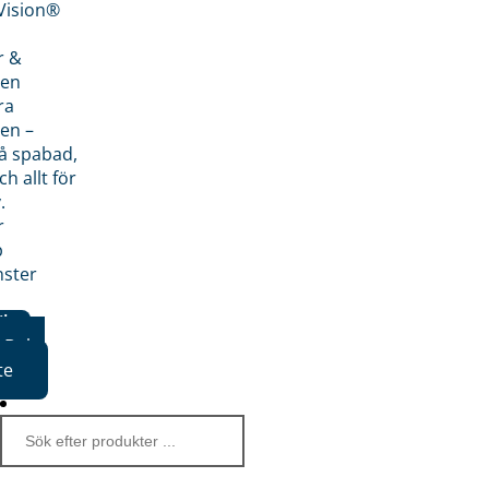
nVision®
r &
den
ra
en –
på spabad,
ch allt för
.
r
p
nster
iker
Boka
te