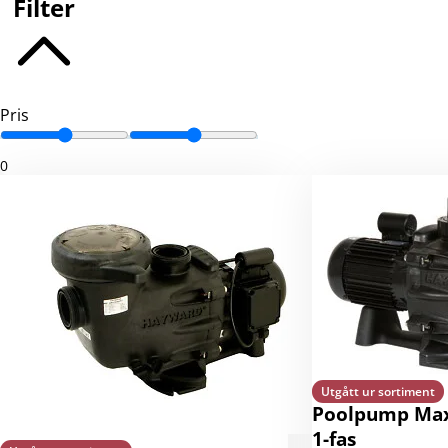
Filter
Pris
0
Utgått ur sortiment
Poolpump Max-F
1-fas