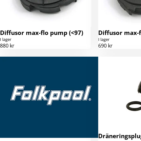
Diffusor max-flo pump (<97)
Diffusor max-
I lager
I lager
880 kr
690 kr
Dräneringsplug