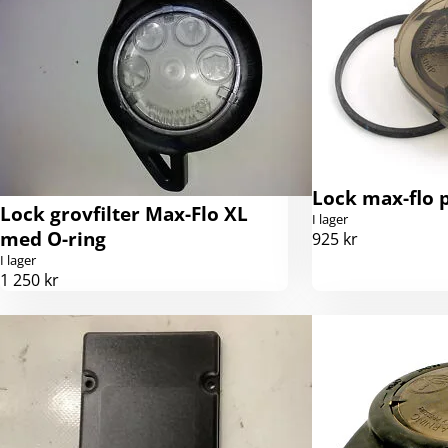
Lock max-flo
Lock grovfilter Max-Flo XL
I lager
med O-ring
925 kr
I lager
1 250 kr