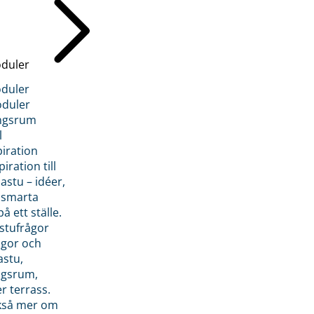
duler
duler
duler
ngsrum
l
piration
iration till
stu – idéer,
h smarta
å ett ställe.
stufrågor
ågor och
astu,
ngsrum,
er terrass.
ckså mer om