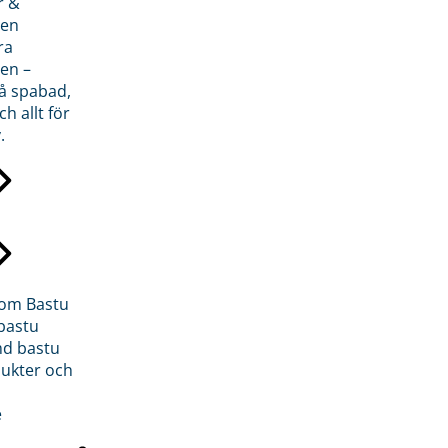
r &
den
ra
en –
på spabad,
ch allt för
.
inom Bastu
bastu
d bastu
ukter och
e