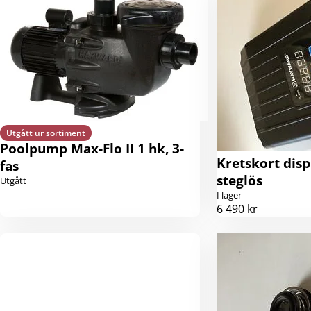
Utgått ur sortiment
Poolpump Max-Flo II 1 hk, 3-
Kretskort disp
fas
steglös
Utgått
I lager
6 490 kr