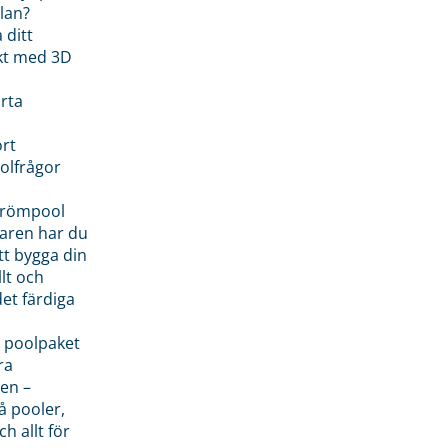
lan?
 ditt
kt med 3D
rta
rt
olfrågor
drömpool
garen har du
tt bygga din
llt och
et färdiga
 poolpaket
ra
en –
å pooler,
ch allt för