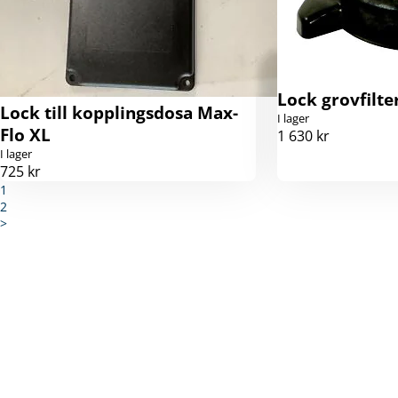
Lock grovfilte
Lock till kopplingsdosa Max-
I lager
Flo XL
1 630 kr
I lager
725 kr
1
2
>