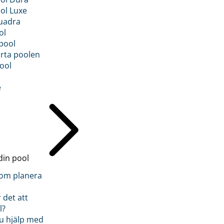
ol Luxe
uadra
ol
pool
rta poolen
ool
e
din pool
inom planera
 det att
l?
u hjälp med