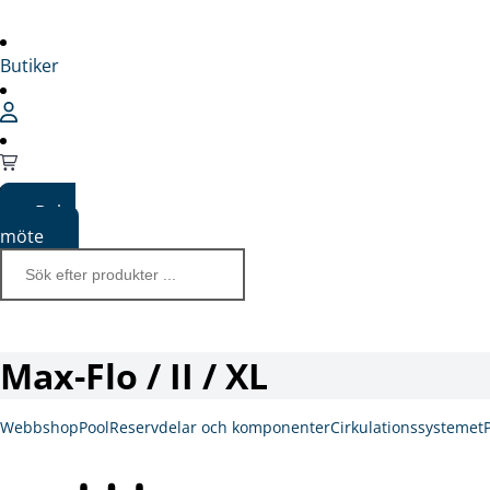
Butiker
Boka
möte
Max-Flo / II / XL
Webbshop
Pool
Reservdelar och komponenter
Cirkulationssystemet