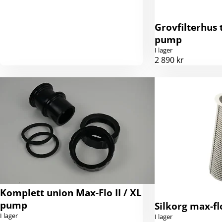
Grovfilterhus 
pump
I lager
2 890 kr
Komplett union Max-Flo II / XL
pump
Silkorg max-f
I lager
I lager