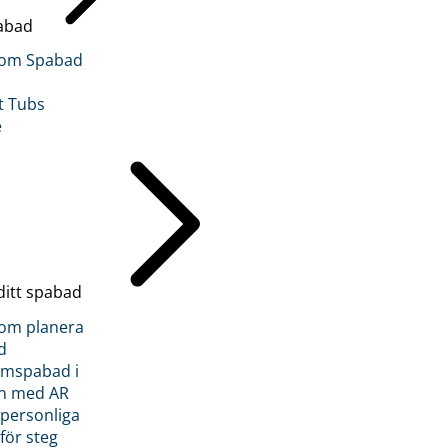
abad
inom Spabad
t Tubs
e
ditt spabad
inom planera
d
römspabad i
n med AR
 personliga
 för steg