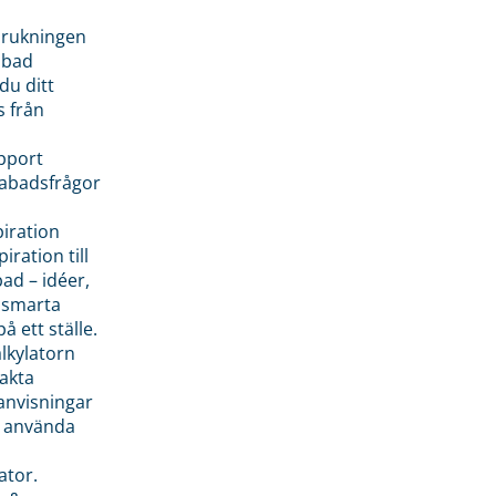
brukningen
abad
du ditt
s från
pport
pabadsfrågor
piration
iration till
ad – idéer,
h smarta
å ett ställe.
lkylatorn
akta
anvisningar
 använda
ator.