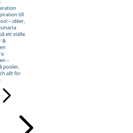
.
piration
iration till
ol – idéer,
h smarta
å ett ställe.
r &
den
ra
en –
å pooler,
ch allt för
.