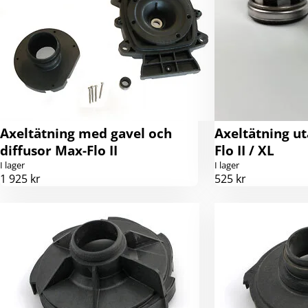
Axeltätning med gavel och
Axeltätning u
diffusor Max-Flo II
Flo II / XL
I lager
I lager
1 925 kr
525 kr