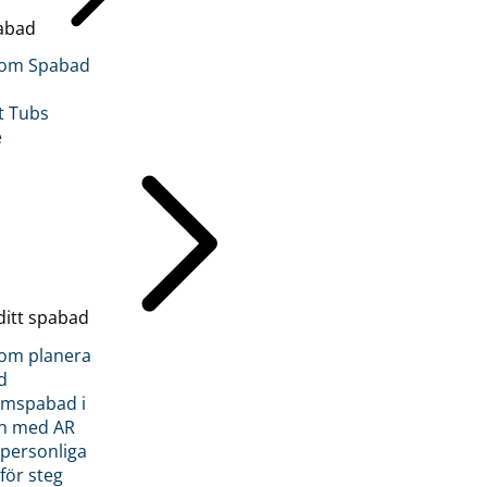
abad
inom Spabad
t Tubs
e
ditt spabad
inom planera
d
römspabad i
n med AR
 personliga
 för steg