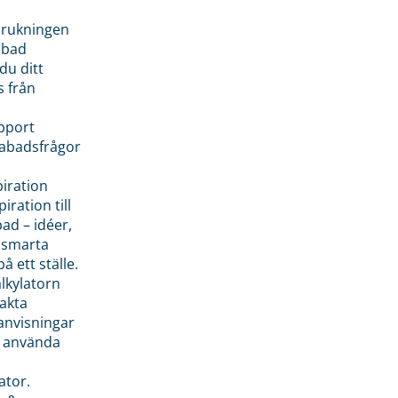
brukningen
abad
du ditt
s från
pport
pabadsfrågor
piration
iration till
ad – idéer,
h smarta
å ett ställe.
lkylatorn
akta
anvisningar
 använda
ator.