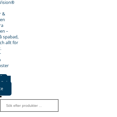
nVision®
r &
den
ra
en –
på spabad,
ch allt för
.
r
p
nster
iker
Boka
te