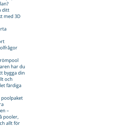
lan?
 ditt
kt med 3D
rta
rt
olfrågor
drömpool
garen har du
tt bygga din
llt och
et färdiga
 poolpaket
ra
en –
å pooler,
ch allt för