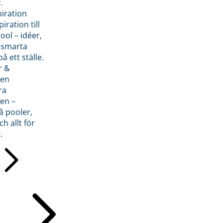
.
piration
iration till
ol – idéer,
h smarta
å ett ställe.
r &
den
ra
en –
å pooler,
ch allt för
.