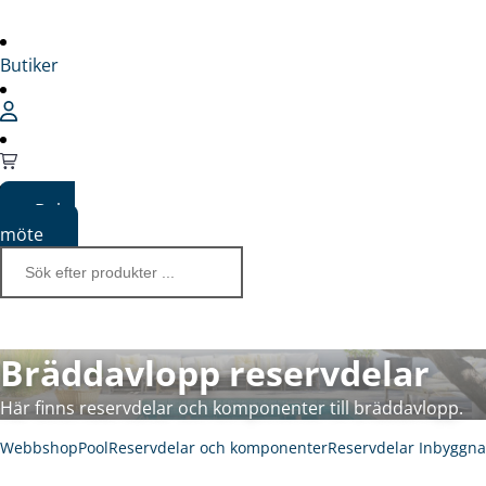
Butiker
Boka
möte
Bräddavlopp reservdelar
Här finns reservdelar och komponenter till bräddavlopp.
Webbshop
Pool
Reservdelar och komponenter
Reservdelar Inbyggn