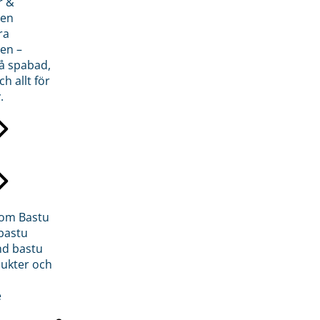
r &
den
ra
en –
på spabad,
ch allt för
.
inom Bastu
bastu
d bastu
ukter och
e