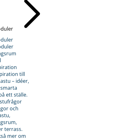
duler
duler
duler
ngsrum
l
piration
iration till
stu – idéer,
h smarta
å ett ställe.
stufrågor
ågor och
astu,
ngsrum,
er terrass.
ckså mer om