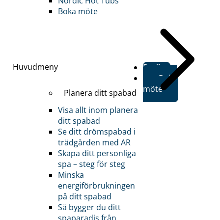
Nordic Hot Tubs
Boka möte
Huvudmeny
Butiker
Boka
möte
Planera ditt spabad
Visa allt inom planera
ditt spabad
Se ditt drömspabad i
trädgården med AR
Skapa ditt personliga
spa – steg för steg
Minska
energiförbrukningen
på ditt spabad
Så bygger du ditt
spaparadis från