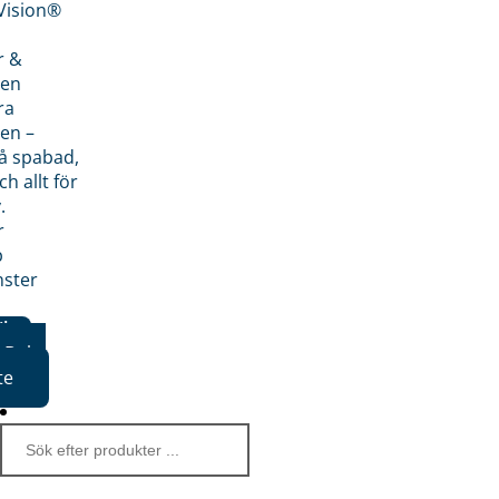
nVision®
r &
den
ra
en –
på spabad,
ch allt för
.
r
p
nster
iker
Boka
te