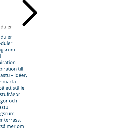
duler
duler
duler
ngsrum
l
piration
iration till
stu – idéer,
h smarta
å ett ställe.
stufrågor
ågor och
astu,
ngsrum,
er terrass.
ckså mer om