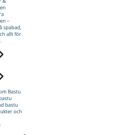
r &
den
ra
en –
på spabad,
ch allt för
.
inom Bastu
bastu
d bastu
ukter och
e