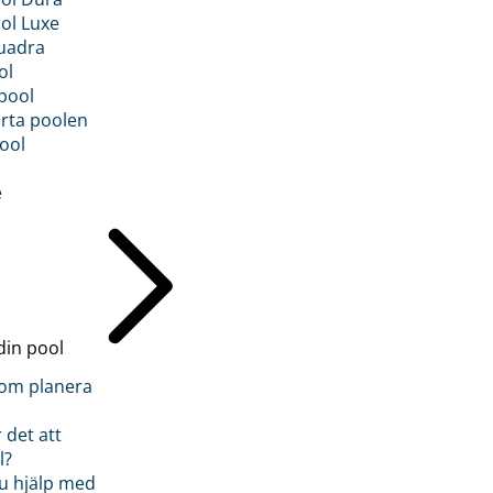
ol Luxe
uadra
ol
pool
rta poolen
ool
e
din pool
inom planera
 det att
l?
u hjälp med