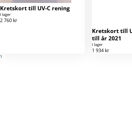
Kretskort till UV-C rening
I lager
2 760 kr
Kretskort till
till år 2021
I lager
1 934 kr
1