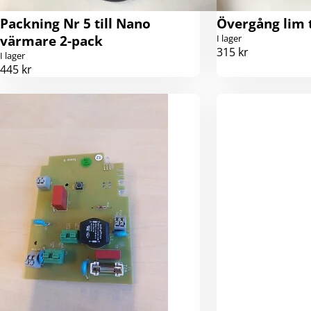
Packning Nr 5 till Nano
Övergång lim t
värmare 2-pack
I lager
315 kr
I lager
445 kr