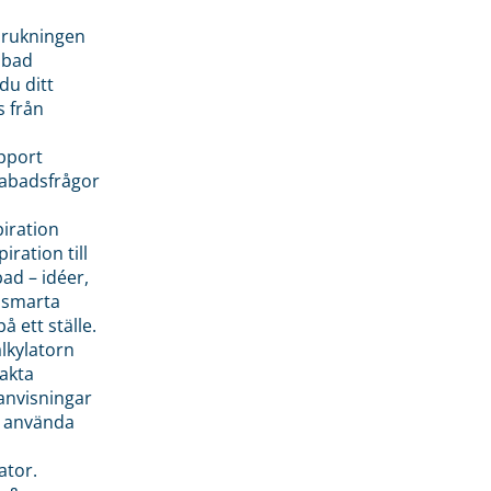
brukningen
abad
du ditt
s från
pport
pabadsfrågor
piration
iration till
ad – idéer,
h smarta
å ett ställe.
lkylatorn
akta
anvisningar
 använda
ator.