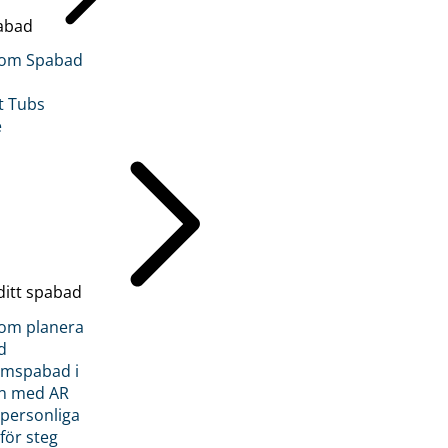
abad
inom Spabad
t Tubs
e
ditt spabad
inom planera
d
römspabad i
n med AR
 personliga
 för steg