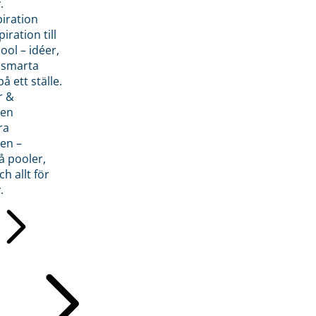
.
piration
iration till
ol – idéer,
h smarta
å ett ställe.
r &
den
ra
en –
å pooler,
ch allt för
.