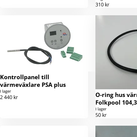
310 kr
Kontrollpanel till
värmeväxlare PSA plus
I lager
O-ring hus vä
2 440 kr
Folkpool 104,
I lager
50 kr