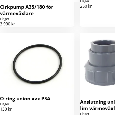
I lager
250 kr
Cirkpump A35/180 för
värmeväxlare
I lager
3 990 kr
O-ring union vvx PSA
Anslutning un
I lager
lim värmeväxl
130 kr
I lager