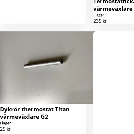
Termostatfic
värmeväxlare
I lager
235 kr
Dykrör thermostat Titan
värmeväxlare G2
I lager
25 kr