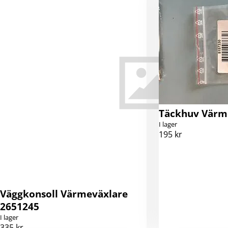
Täckhuv Värm
I lager
195 kr
Väggkonsoll Värmeväxlare
2651245
I lager
335 kr