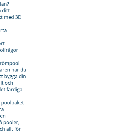
lan?
 ditt
kt med 3D
rta
rt
olfrågor
drömpool
garen har du
tt bygga din
llt och
et färdiga
 poolpaket
ra
en –
å pooler,
ch allt för