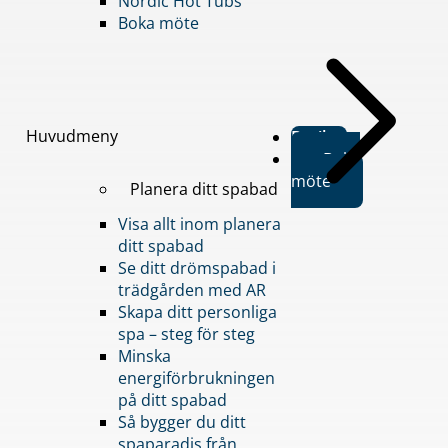
Nordic Hot Tubs
Boka möte
Huvudmeny
Butiker
Boka
möte
Planera ditt spabad
Visa allt inom planera
ditt spabad
Se ditt drömspabad i
trädgården med AR
Skapa ditt personliga
spa – steg för steg
Minska
energiförbrukningen
på ditt spabad
Så bygger du ditt
spaparadis från