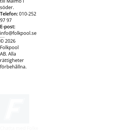
till Malmö i
söder.
Telefon:
010-252
97 97
E-post:
info@folkpool.se
© 2026
Dataskyddspolicy
Cookiepolicy
Köpvillkor
Köpvill
Folkpool
webb
butik
AB. Alla
rättigheter
förbehållna.
Chatta med Folke