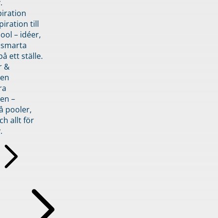
.
piration
iration till
ol – idéer,
h smarta
å ett ställe.
r &
den
ra
en –
å pooler,
ch allt för
.