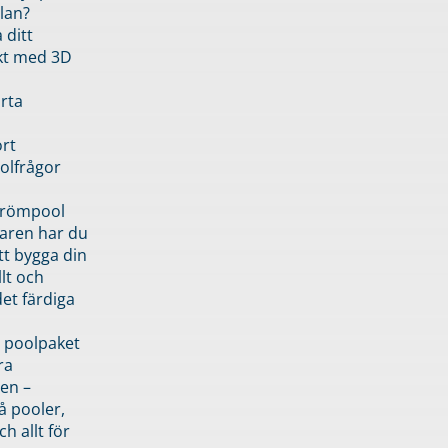
lan?
 ditt
kt med 3D
rta
rt
olfrågor
drömpool
garen har du
tt bygga din
llt och
et färdiga
 poolpaket
ra
en –
å pooler,
ch allt för