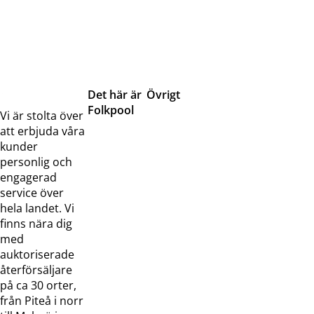
Det här är
Övrigt
Folkpool
Servicetjänster
Vi är stolta över
Om oss
Samarbeten
att erbjuda våra
Kontakta
Pressreleaser och
kunder
oss
bilder
personlig och
Jobba hos
Visselblåsarfunktion
engagerad
oss
service över
Broschyrer
hela landet. Vi
finns nära dig
med
auktoriserade
återförsäljare
på ca 30 orter,
från Piteå i norr