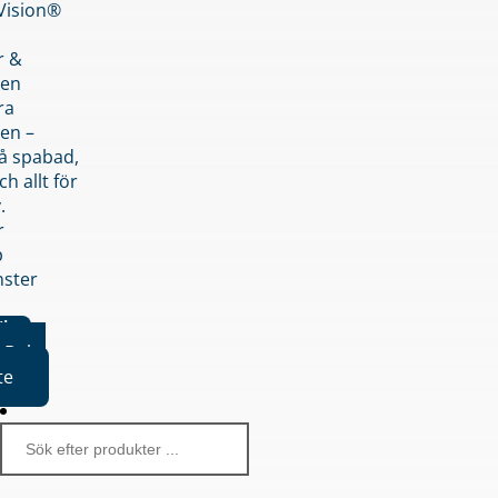
nVision®
r &
den
ra
en –
på spabad,
ch allt för
.
r
p
nster
iker
Boka
te