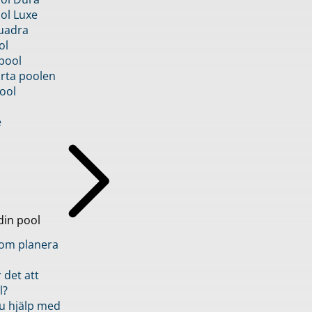
ol Luxe
uadra
ol
pool
rta poolen
ool
e
din pool
inom planera
 det att
l?
u hjälp med