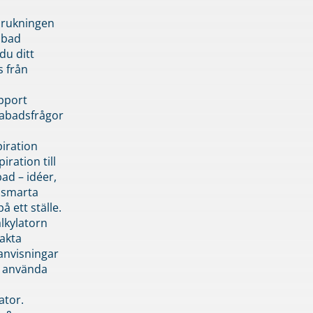
brukningen
abad
du ditt
s från
pport
pabadsfrågor
piration
iration till
ad – idéer,
h smarta
å ett ställe.
lkylatorn
akta
anvisningar
 använda
ator.