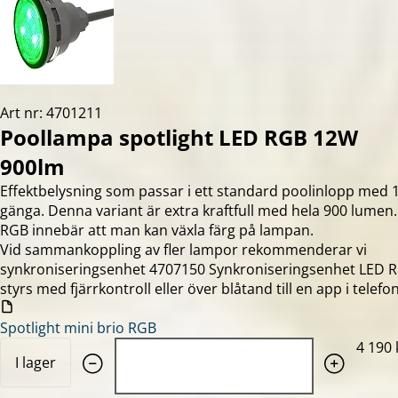
Art nr: 4701211
Poollampa spotlight LED RGB 12W
900lm
Effektbelysning som passar i ett standard poolinlopp med 
gänga. Denna variant är extra kraftfull med hela 900 lumen.
RGB innebär att man kan växla färg på lampan.
Vid sammankoppling av fler lampor rekommenderar vi
synkroniseringsenhet 4707150 Synkroniseringsenhet LED 
styrs med fjärrkontroll eller över blåtand till en app i telefo
Spotlight mini brio RGB
Quantity: 1
4 190 
I lager