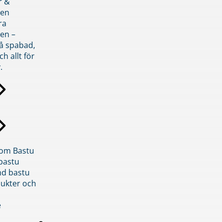
r &
den
ra
en –
på spabad,
ch allt för
.
inom Bastu
bastu
d bastu
ukter och
e