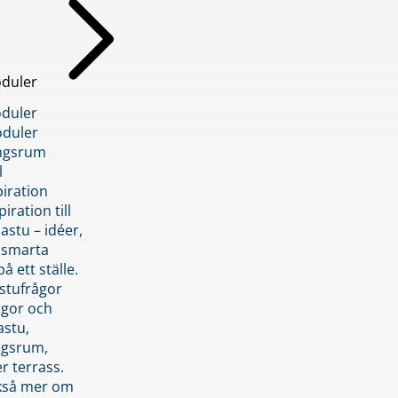
duler
duler
duler
ngsrum
l
piration
iration till
stu – idéer,
h smarta
å ett ställe.
stufrågor
ågor och
astu,
ngsrum,
er terrass.
ckså mer om