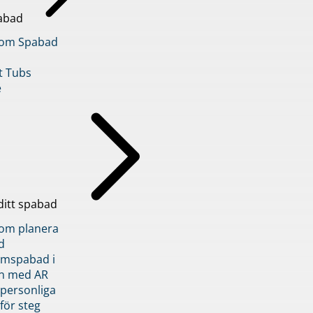
abad
inom Spabad
t Tubs
e
ditt spabad
inom planera
d
römspabad i
n med AR
 personliga
 för steg