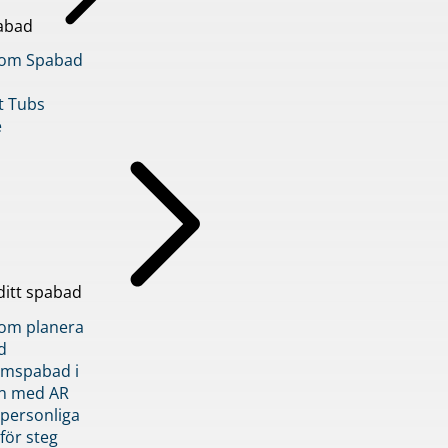
abad
inom Spabad
t Tubs
e
ditt spabad
inom planera
d
römspabad i
n med AR
 personliga
 för steg