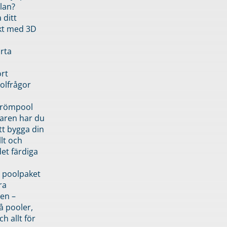
lan?
 ditt
kt med 3D
rta
rt
olfrågor
drömpool
garen har du
tt bygga din
llt och
et färdiga
 poolpaket
ra
en –
å pooler,
ch allt för