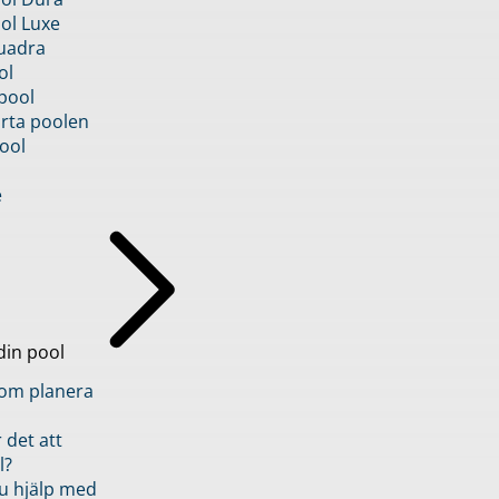
ol Luxe
uadra
ol
pool
rta poolen
ool
e
din pool
inom planera
 det att
l?
u hjälp med