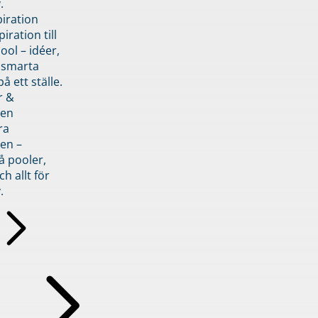
.
piration
iration till
ol – idéer,
h smarta
å ett ställe.
r &
den
ra
en –
å pooler,
ch allt för
.