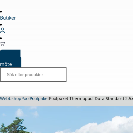
Butiker
Boka
möte
Webbshop
Pool
Poolpaket
Poolpaket Thermopool Dura Standard 2,5