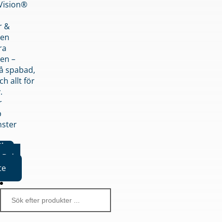
nVision®
r &
den
ra
en –
på spabad,
ch allt för
.
r
p
nster
iker
Boka
te