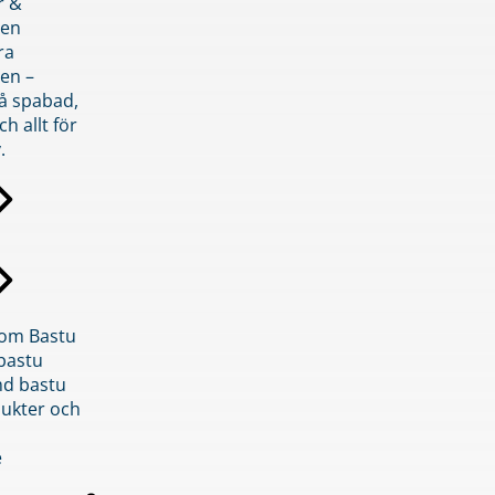
r &
den
ra
en –
på spabad,
ch allt för
.
inom Bastu
bastu
d bastu
ukter och
e