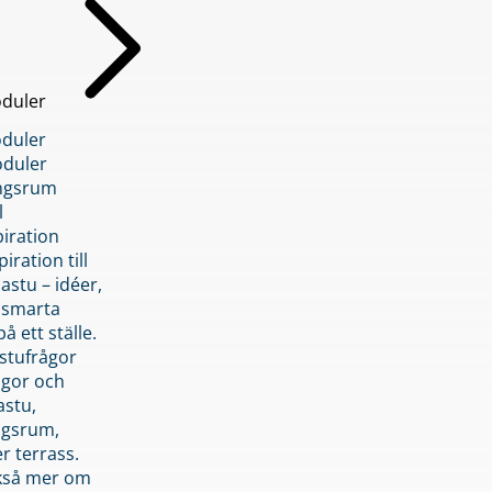
duler
duler
duler
ngsrum
l
piration
iration till
stu – idéer,
h smarta
å ett ställe.
stufrågor
ågor och
astu,
ngsrum,
er terrass.
ckså mer om