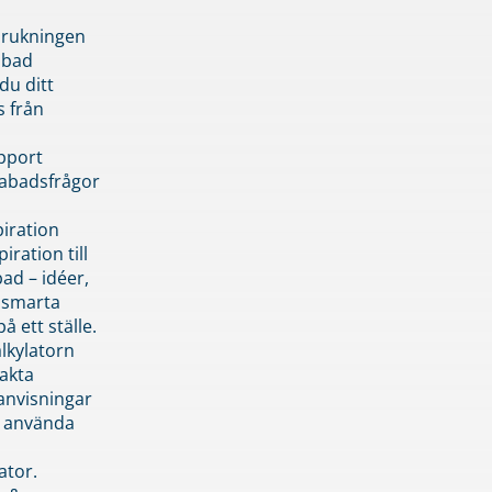
brukningen
abad
du ditt
s från
pport
pabadsfrågor
piration
iration till
ad – idéer,
h smarta
å ett ställe.
lkylatorn
akta
anvisningar
 använda
ator.