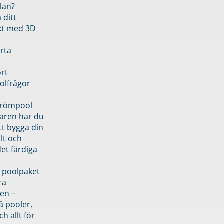
lan?
 ditt
kt med 3D
rta
rt
olfrågor
drömpool
garen har du
tt bygga din
llt och
et färdiga
 poolpaket
ra
en –
å pooler,
ch allt för