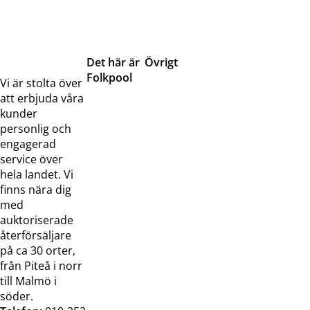
Det här är
Övrigt
Folkpool
Servicetjänster
Vi är stolta över
Om oss
Samarbeten
att erbjuda våra
Kontakta
Pressreleaser och
kunder
oss
bilder
personlig och
Jobba hos
Visselblåsarfunktion
engagerad
oss
service över
Broschyrer
hela landet. Vi
finns nära dig
med
auktoriserade
återförsäljare
på ca 30 orter,
från Piteå i norr
till Malmö i
söder.