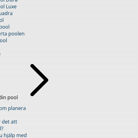
ol Luxe
uadra
ol
pool
rta poolen
ool
e
din pool
inom planera
 det att
l?
u hjälp med