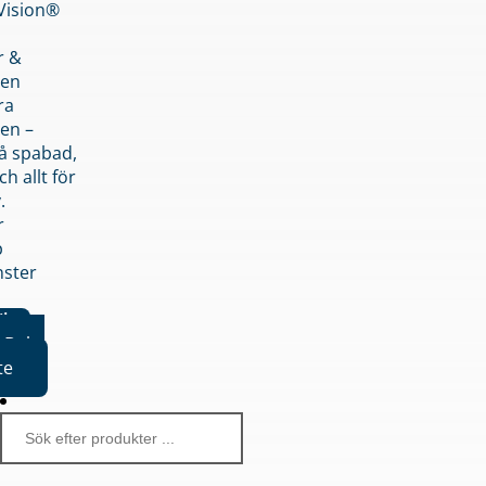
nVision®
r &
den
ra
en –
på spabad,
ch allt för
.
r
p
nster
iker
Boka
te