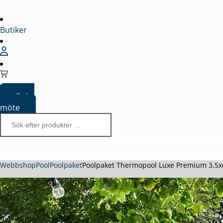
Butiker
Boka
möte
Webbshop
Pool
Poolpaket
Poolpaket Thermopool Luxe Premium 3,5