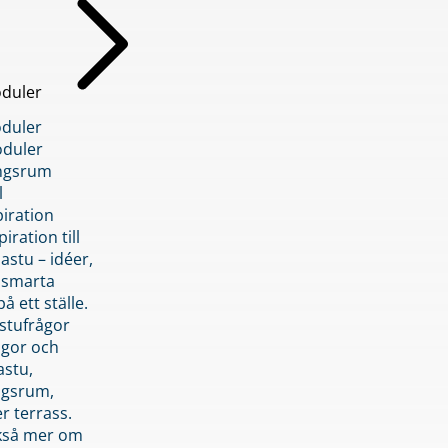
duler
duler
duler
ngsrum
l
piration
iration till
stu – idéer,
h smarta
å ett ställe.
stufrågor
ågor och
astu,
ngsrum,
er terrass.
ckså mer om