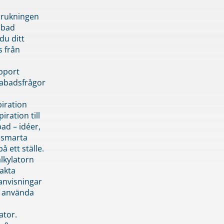
brukningen
abad
du ditt
s från
pport
pabadsfrågor
piration
iration till
ad – idéer,
h smarta
å ett ställe.
lkylatorn
akta
anvisningar
 använda
ator.