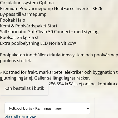
Cirkulationssystem Optima
Premium Poolvärmepump HeatForce Inverter XP26
By-pass till värmepump
Pooltak Halo
Kemi & Poolvårdspaket Stort
Saltklorinator SoftClean 50 Connect+ med styning
Poolsalt 25 kg x 5 st
Extra poolbelysning LED Noria Vit 20W
Poolpaketen innehåller cirkulationssystem och poolvärme
poolens storlek.
» Kostnad för frakt, markarbete, elektriker och byggnation t
gjutning ingår ej. Gäller så långt lagret räcker.
286 594 kr
Säljs ej online, kontakta 
Kan beställas i butik
Visa alla butiker