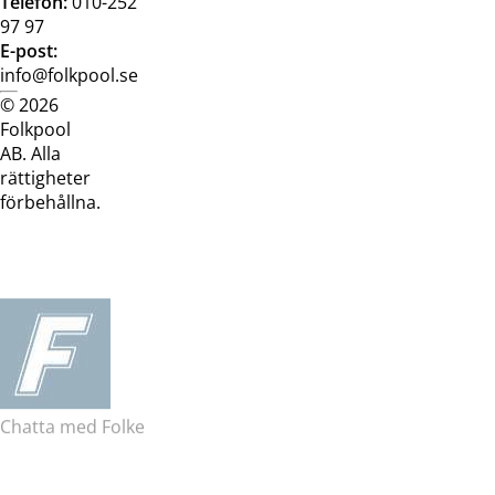
Telefon:
010-252
97 97
E-post:
info@folkpool.se
© 2026
Dataskyddspolicy
Cookiepolicy
Köpvillkor
Köpvill
Folkpool
webb
butik
AB. Alla
rättigheter
förbehållna.
Chatta med Folke