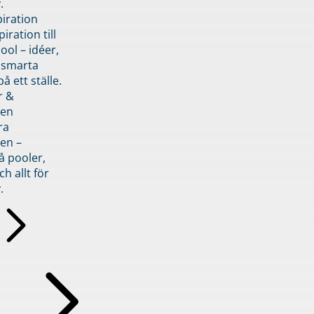
.
piration
iration till
ol – idéer,
h smarta
å ett ställe.
r &
den
ra
en –
å pooler,
ch allt för
.