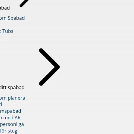
abad
inom Spabad
t Tubs
e
ditt spabad
inom planera
d
römspabad i
n med AR
 personliga
 för steg