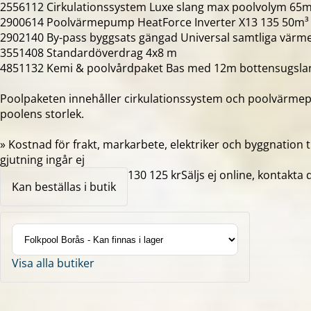
2556112 Cirkulationssystem Luxe slang max poolvolym 65
2900614 Poolvärmepump HeatForce Inverter X13 135 50m³
2902140 By-pass byggsats gängad Universal samtliga vär
3551408 Standardöverdrag 4x8 m
4851132 Kemi & poolvårdpaket Bas med 12m bottensugsla
Poolpaketen innehåller cirkulationssystem och poolvärme
poolens storlek.
» Kostnad för frakt, markarbete, elektriker och byggnation t
gjutning ingår ej
130 125 kr
Säljs ej online, kontakta 
Kan beställas i butik
Visa alla butiker