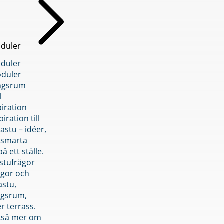
duler
duler
duler
ngsrum
l
piration
iration till
stu – idéer,
h smarta
å ett ställe.
stufrågor
ågor och
astu,
ngsrum,
er terrass.
ckså mer om