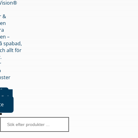
nVision®
r &
den
ra
en –
på spabad,
ch allt för
.
r
p
nster
iker
Boka
te