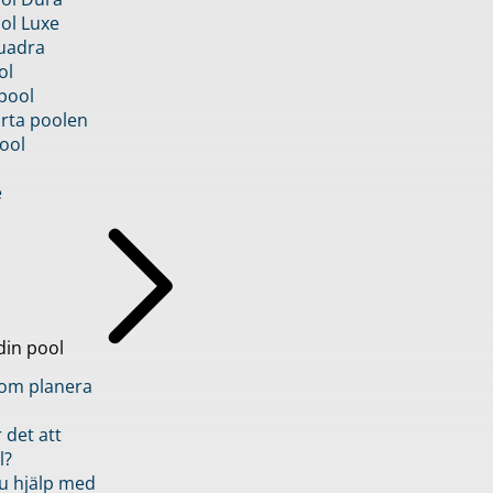
ol Luxe
uadra
ol
pool
rta poolen
ool
e
din pool
inom planera
 det att
l?
u hjälp med