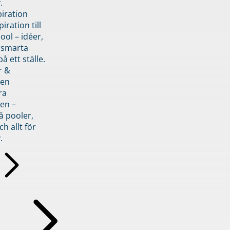
.
piration
iration till
ol – idéer,
h smarta
å ett ställe.
r &
den
ra
en –
å pooler,
ch allt för
.