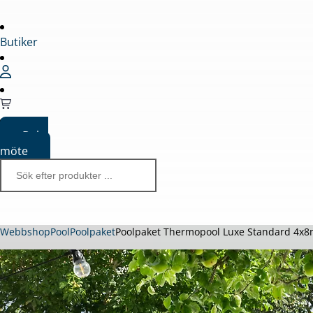
Butiker
Boka
möte
Webbshop
Pool
Poolpaket
Poolpaket Thermopool Luxe Standard 4x