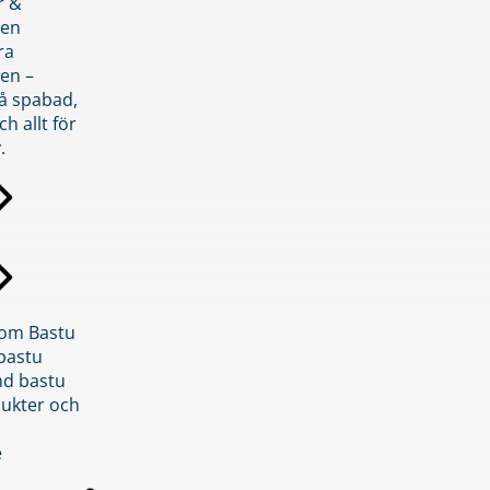
r &
den
ra
en –
på spabad,
ch allt för
.
inom Bastu
bastu
d bastu
ukter och
e