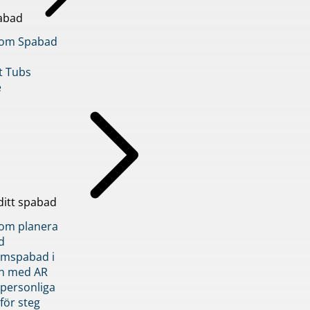
abad
inom Spabad
t Tubs
e
ditt spabad
inom planera
d
römspabad i
n med AR
 personliga
 för steg