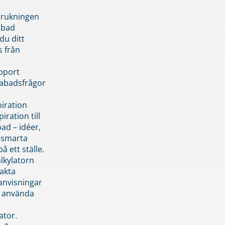
brukningen
abad
du ditt
s från
pport
pabadsfrågor
piration
iration till
ad – idéer,
h smarta
å ett ställe.
lkylatorn
akta
anvisningar
 använda
ator.