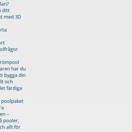
lan?
 ditt
kt med 3D
rta
rt
olfrågor
drömpool
garen har du
tt bygga din
llt och
et färdiga
 poolpaket
ra
en –
å pooler,
ch allt för