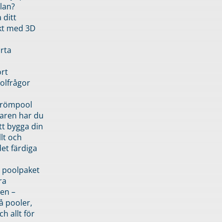
lan?
 ditt
kt med 3D
rta
rt
olfrågor
drömpool
garen har du
tt bygga din
llt och
et färdiga
 poolpaket
ra
en –
å pooler,
ch allt för