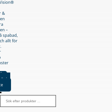
nVision®
r &
den
ra
en –
på spabad,
ch allt för
.
r
p
nster
iker
Boka
te