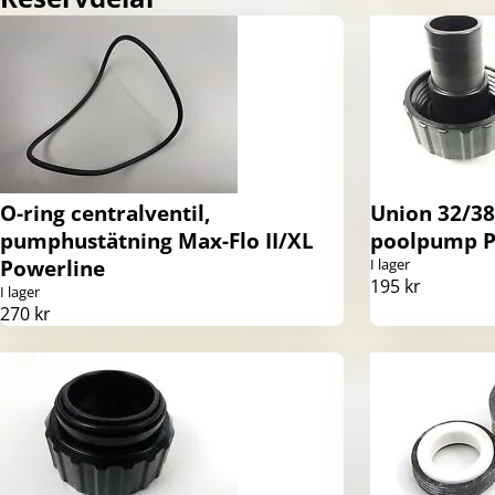
O-ring centralventil,
Union 32/3
pumphustätning Max-Flo II/XL
poolpump P
Powerline
I lager
195 kr
I lager
270 kr