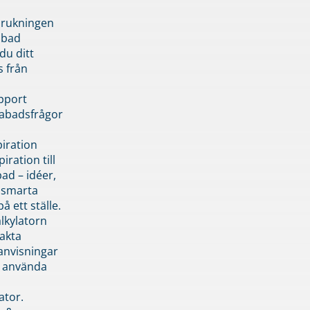
brukningen
abad
du ditt
s från
pport
pabadsfrågor
piration
iration till
ad – idéer,
h smarta
å ett ställe.
lkylatorn
akta
anvisningar
 använda
ator.