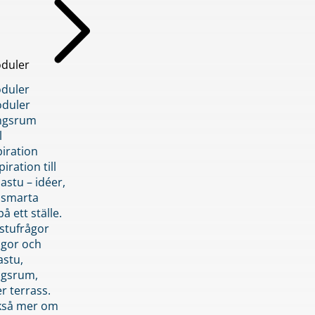
duler
duler
duler
ngsrum
l
piration
iration till
stu – idéer,
h smarta
å ett ställe.
stufrågor
ågor och
astu,
ngsrum,
er terrass.
ckså mer om