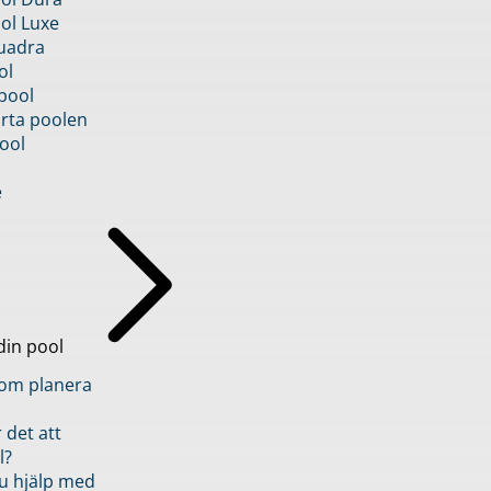
ol Luxe
uadra
ol
pool
rta poolen
ool
e
din pool
inom planera
 det att
l?
u hjälp med