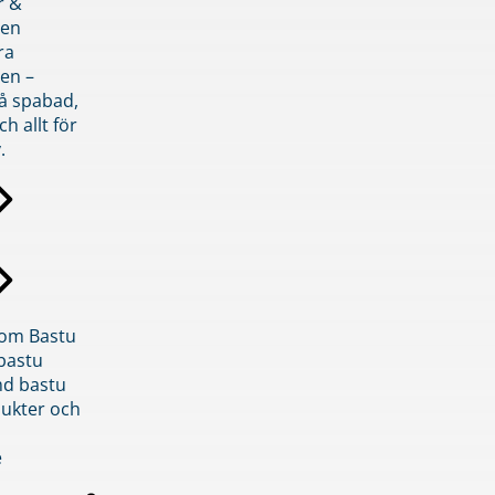
r &
den
ra
en –
på spabad,
ch allt för
.
inom Bastu
bastu
d bastu
ukter och
e