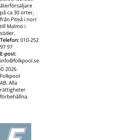
återförsäljare
på ca 30 orter,
från Piteå i norr
till Malmö i
söder.
Telefon:
010-252
97 97
E-post:
info@folkpool.se
© 2026
Dataskyddspolicy
Cookiepolicy
Köpvillkor
Köpvill
Folkpool
webb
butik
AB. Alla
rättigheter
förbehållna.