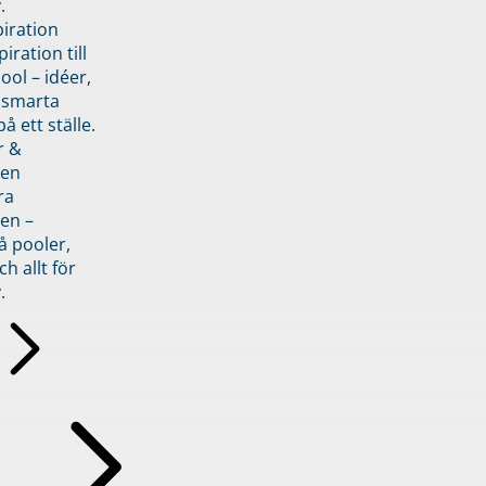
.
piration
iration till
ol – idéer,
h smarta
å ett ställe.
r &
den
ra
en –
å pooler,
ch allt för
.