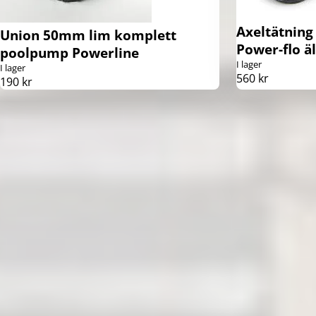
Axeltätning
Union 50mm lim komplett
Power-flo ä
poolpump Powerline
I lager
I lager
560 kr
190 kr