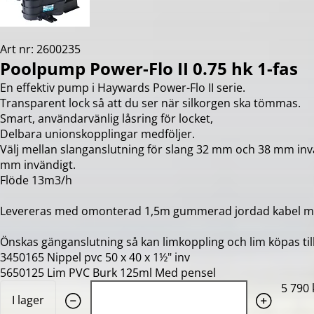
Art nr: 2600235
Poolpump Power-Flo II 0.75 hk 1-fas
En effektiv pump i Haywards Power-Flo II serie.
Transparent lock så att du ser när silkorgen ska tömmas.
Smart, användarvänlig låsring för locket,
Delbara unionskopplingar medföljer.
Välj mellan slanganslutning för slang 32 mm och 38 mm invä
mm invändigt.
Flöde 13m3/h
Levereras med omonterad 1,5m gummerad jordad kabel me
Önskas gänganslutning så kan limkoppling och lim köpas till
3450165 Nippel pvc 50 x 40 x 1½" inv
5650125 Lim PVC Burk 125ml Med pensel
Quantity: 1
5 790 
I lager