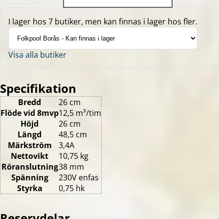
I lager hos 7 butiker, men kan finnas i lager hos fler.
Visa alla butiker
Specifikation
Bredd
26 cm
Flöde vid 8mvp
12,5 m³/tim
Höjd
26 cm
Längd
48,5 cm
Märkström
3,4A
Nettovikt
10,75 kg
Röranslutning
38 mm
Spänning
230V enfas
Styrka
0,75 hk
Reservdelar