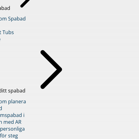
abad
inom Spabad
t Tubs
e
ditt spabad
inom planera
d
römspabad i
n med AR
 personliga
 för steg