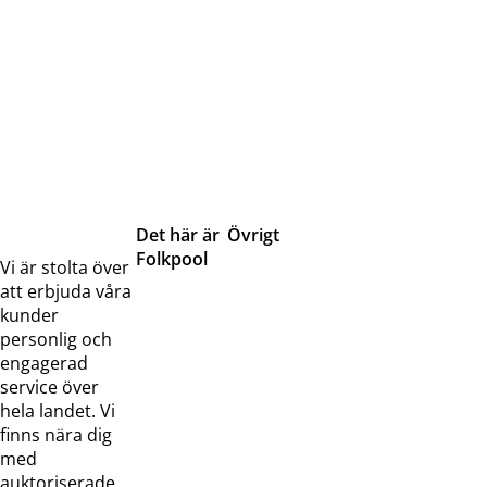
Det här är
Övrigt
Folkpool
Servicetjänster
Vi är stolta över
Om oss
Samarbeten
att erbjuda våra
Kontakta
Pressreleaser och
kunder
oss
bilder
personlig och
Jobba hos
Visselblåsarfunktion
engagerad
oss
service över
Broschyrer
hela landet. Vi
finns nära dig
med
auktoriserade