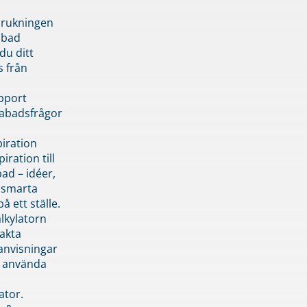
brukningen
abad
du ditt
s från
pport
pabadsfrågor
piration
iration till
ad – idéer,
h smarta
å ett ställe.
lkylatorn
akta
anvisningar
 använda
ator.