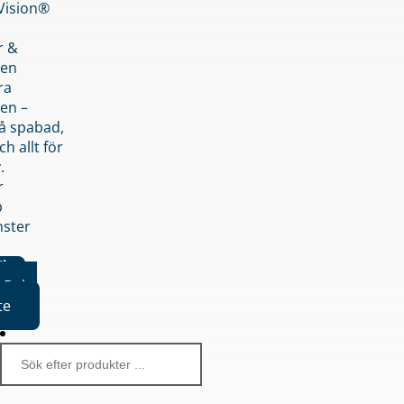
nVision®
r &
den
ra
en –
på spabad,
ch allt för
.
r
p
nster
iker
Boka
te