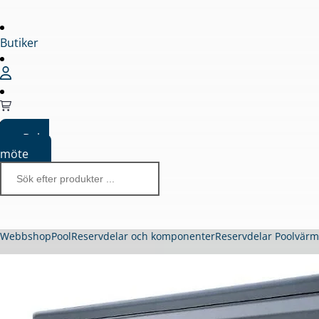
Butiker
Boka
möte
Webbshop
Pool
Reservdelar och komponenter
Reservdelar Poolvär