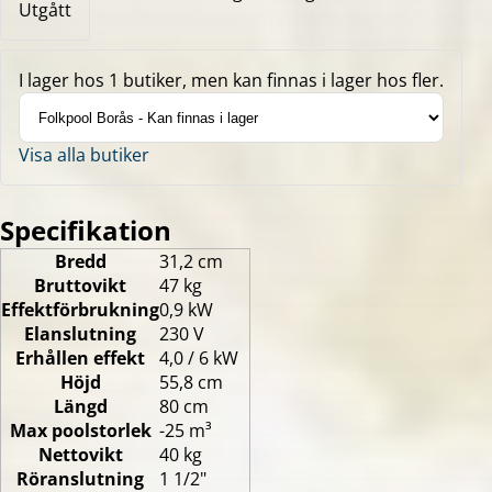
Utgått
I lager hos 1 butiker, men kan finnas i lager hos fler.
Visa alla butiker
Specifikation
Bredd
31,2 cm
Bruttovikt
47 kg
Effektförbrukning
0,9 kW
Elanslutning
230 V
Erhållen effekt
4,0 / 6 kW
Höjd
55,8 cm
Längd
80 cm
Max poolstorlek
-25 m³
Nettovikt
40 kg
Röranslutning
1 1/2"