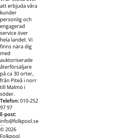
Om oss
Samarbeten
att erbjuda våra
Kontakta
Pressreleaser och
kunder
oss
bilder
personlig och
Jobba hos
Visselblåsarfunktion
engagerad
oss
service över
Broschyrer
hela landet. Vi
finns nära dig
med
auktoriserade
återförsäljare
på ca 30 orter,
från Piteå i norr
till Malmö i
söder.
Telefon:
010-252
97 97
E-post:
info@folkpool.se
© 2026
Dataskyddspolicy
Cookiepolicy
Köpvillkor
Köpvill
Folkpool
webb
butik