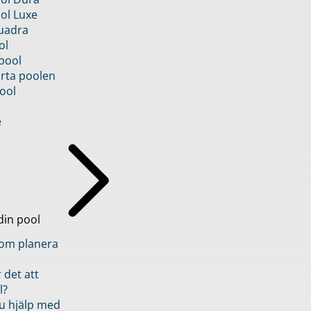
ol Luxe
uadra
ol
pool
rta poolen
ool
e
din pool
inom planera
 det att
l?
u hjälp med