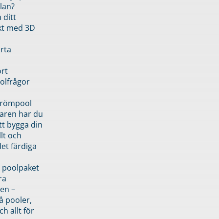
lan?
 ditt
kt med 3D
rta
rt
olfrågor
drömpool
garen har du
tt bygga din
llt och
et färdiga
 poolpaket
ra
en –
å pooler,
ch allt för