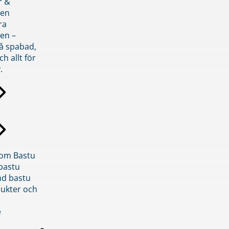
r &
den
ra
en –
på spabad,
ch allt för
.
inom Bastu
bastu
d bastu
ukter och
e