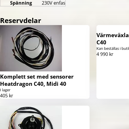
Spänning
230V enfas
Reservdelar
Värmeväxlar
C40
Kan beställas i buti
4 990 kr
Komplett set med sensorer
Heatdragon C40, Midi 40
I lager
405 kr