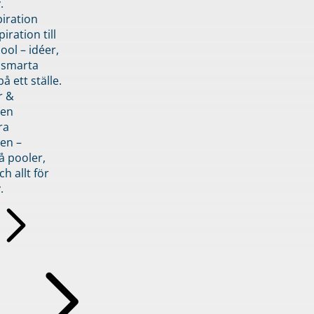
.
piration
iration till
ol – idéer,
h smarta
å ett ställe.
r &
den
ra
en –
å pooler,
ch allt för
.