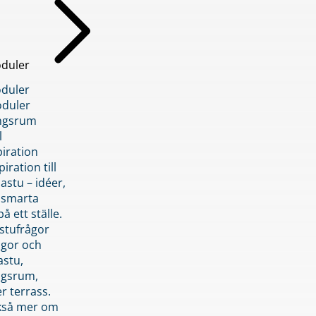
duler
duler
duler
ngsrum
l
piration
iration till
stu – idéer,
h smarta
å ett ställe.
stufrågor
ågor och
astu,
ngsrum,
er terrass.
ckså mer om