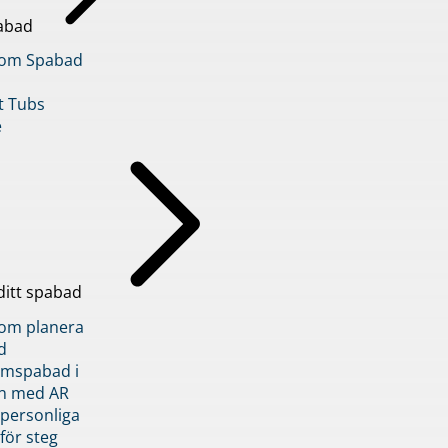
abad
inom Spabad
t Tubs
e
ditt spabad
inom planera
d
römspabad i
n med AR
 personliga
 för steg