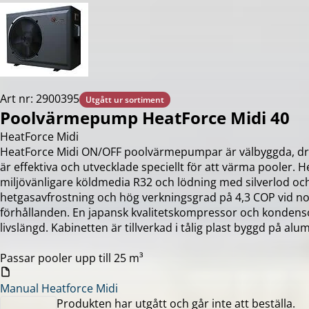
Art nr: 2900395
Utgått ur sortiment
Poolvärmepump HeatForce Midi 40
HeatForce Midi
HeatForce Midi ON/OFF poolvärmepumpar är välbyggda, dri
är effektiva och utvecklade speciellt för att värma pooler.
miljövänligare köldmedia R32 och lödning med silverlod oc
hetgasavfrostning och hög verkningsgrad på 4,3 COP vid n
förhållanden. En japansk kvalitetskompressor och kondensor
livslängd. Kabinetten är tillverkad i tålig plast byggd på al
Passar pooler upp till 25 m³
Manual Heatforce Midi
Produkten har utgått och går inte att beställa.