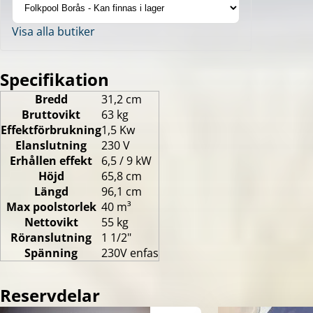
Visa alla butiker
Specifikation
Bredd
31,2 cm
Bruttovikt
63 kg
Effektförbrukning
1,5 Kw
Elanslutning
230 V
Erhållen effekt
6,5 / 9 kW
Höjd
65,8 cm
Längd
96,1 cm
Max poolstorlek
40 m³
Nettovikt
55 kg
Röranslutning
1 1/2"
Spänning
230V enfas
Reservdelar