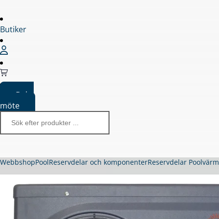
Butiker
Boka
möte
Webbshop
Pool
Reservdelar och komponenter
Reservdelar Poolvär