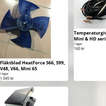
Temperaturgi
Mini & HD ser
I lager
160 kr
Fläktblad HeatForce S66, S99,
V48, V66, Mini 65
I lager
1 045 kr