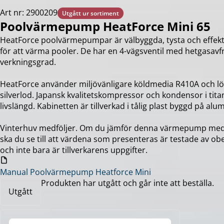
Art nr: 2900209
Utgått ur sortiment
Poolvärmepump HeatForce Mini 65
HeatForce poolvärmepumpar är välbyggda, tysta och effekt
för att värma pooler. De har en 4-vägsventil med hetgasav
verkningsgrad.
HeatForce använder miljövänligare köldmedia R410A och l
silverlod. Japansk kvalitetskompressor och kondensor i tita
livslängd. Kabinetten är tillverkad i tålig plast byggd på al
Vinterhuv medföljer. Om du jämför denna värmepump med
ska du se till att värdena som presenteras är testade av ob
och inte bara är tillverkarens uppgifter.
Manual Poolvärmepump Heatforce Mini
Produkten har utgått och går inte att beställa.
Utgått