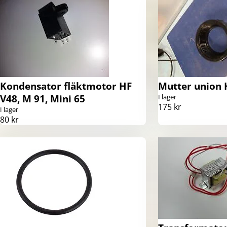
Kondensator fläktmotor HF
Mutter union 
V48, M 91, Mini 65
I lager
175 kr
I lager
80 kr