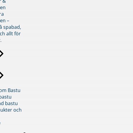
r &
den
ra
en –
på spabad,
ch allt för
.
inom Bastu
bastu
d bastu
ukter och
e