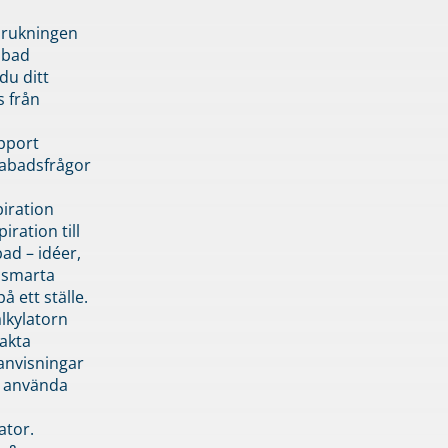
brukningen
abad
du ditt
s från
pport
pabadsfrågor
piration
iration till
ad – idéer,
h smarta
å ett ställe.
lkylatorn
akta
anvisningar
 använda
ator.