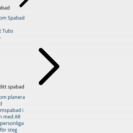
abad
inom Spabad
t Tubs
e
ditt spabad
inom planera
d
römspabad i
n med AR
 personliga
 för steg