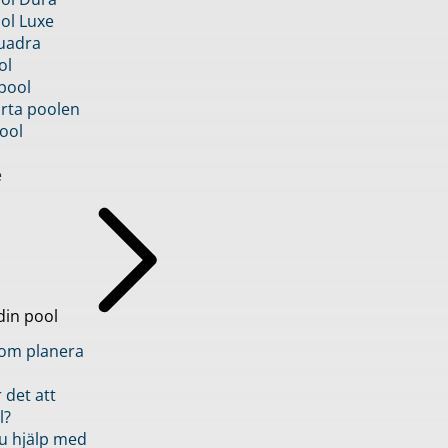
ol Luxe
uadra
ol
pool
rta poolen
ool
e
din pool
inom planera
 det att
l?
u hjälp med