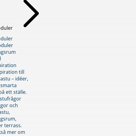
duler
duler
duler
ngsrum
l
piration
iration till
stu – idéer,
h smarta
å ett ställe.
stufrågor
ågor och
astu,
ngsrum,
er terrass.
ckså mer om