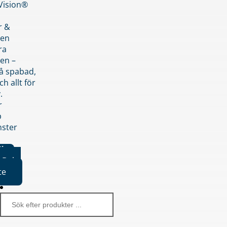
nVision®
r &
den
ra
en –
på spabad,
ch allt för
.
r
p
nster
iker
Boka
te