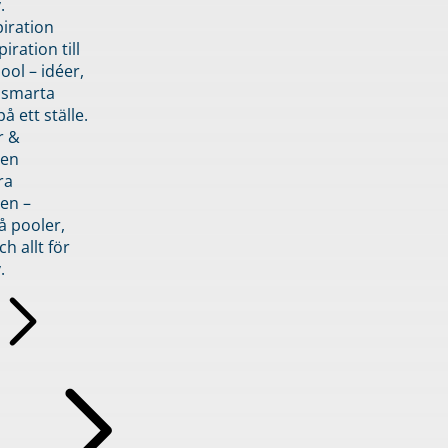
.
piration
iration till
ol – idéer,
h smarta
å ett ställe.
r &
den
ra
en –
å pooler,
ch allt för
.