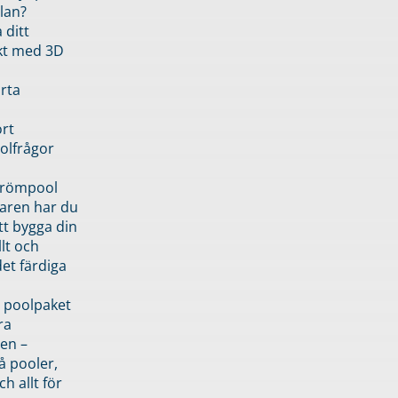
lan?
 ditt
kt med 3D
rta
rt
olfrågor
drömpool
garen har du
tt bygga din
llt och
et färdiga
 poolpaket
ra
en –
å pooler,
ch allt för