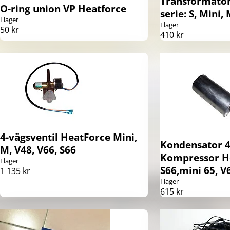
Transformato
O-ring union VP Heatforce
serie: S, Mini, 
I lager
I lager
50 kr
410 kr
4-vägsventil HeatForce Mini,
Kondensator 
M, V48, V66, S66
Kompressor H
I lager
S66,mini 65, V
1 135 kr
I lager
615 kr