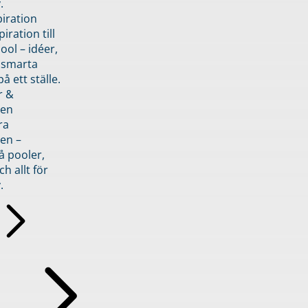
.
piration
iration till
ol – idéer,
h smarta
å ett ställe.
r &
den
ra
en –
å pooler,
ch allt för
.