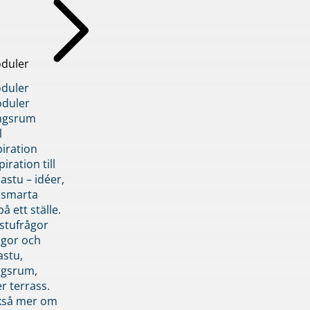
duler
duler
duler
ngsrum
l
piration
iration till
stu – idéer,
h smarta
å ett ställe.
stufrågor
ågor och
astu,
ngsrum,
er terrass.
ckså mer om