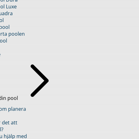
ol Luxe
uadra
ol
pool
rta poolen
ool
e
din pool
inom planera
 det att
l?
u hjälp med