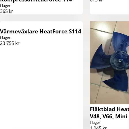
I lager
365 kr
Värmeväxlare HeatForce S114
I lager
23 755 kr
Fläktblad Heat
V48, V66, Mini
I lager
1 045 kr