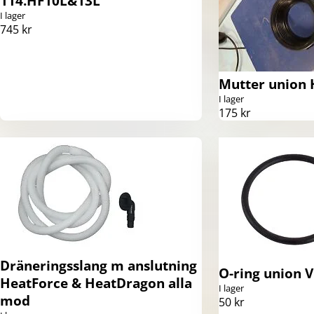
114.HF10L&13L
I lager
745 kr
Mutter union 
I lager
175 kr
Dräneringsslang m anslutning
O-ring union 
HeatForce & HeatDragon alla
I lager
mod
50 kr