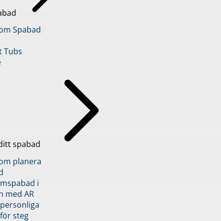
abad
inom Spabad
t Tubs
e
ditt spabad
inom planera
d
römspabad i
n med AR
 personliga
 för steg