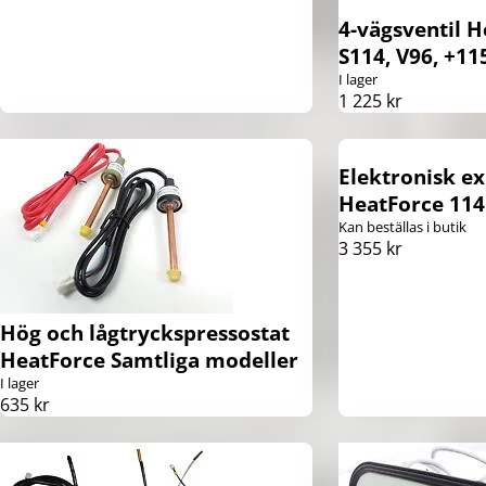
4-vägsventil H
S114, V96, +11
I lager
1 225 kr
Elektronisk ex
HeatForce 114
Kan beställas i butik
3 355 kr
Hög och lågtryckspressostat
HeatForce Samtliga modeller
I lager
635 kr