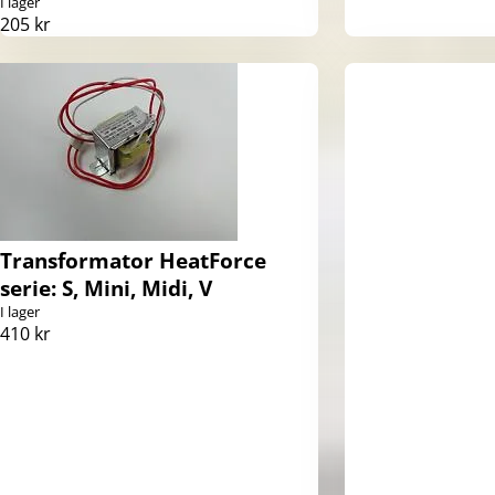
I lager
205 kr
Transformator HeatForce
serie: S, Mini, Midi, V
I lager
410 kr