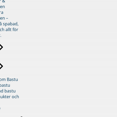
r &
den
ra
en –
på spabad,
ch allt för
.
inom Bastu
bastu
d bastu
ukter och
e