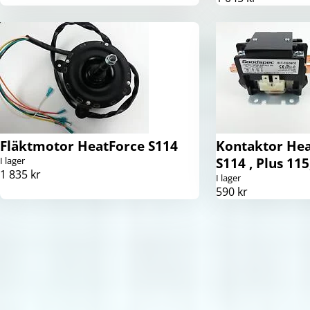
Fläktmotor HeatForce S114
Kontaktor Hea
I lager
S114 , Plus 115
1 835 kr
I lager
590 kr