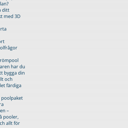
lan?
 ditt
kt med 3D
rta
rt
olfrågor
drömpool
garen har du
tt bygga din
llt och
et färdiga
 poolpaket
ra
en –
å pooler,
ch allt för