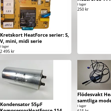
I lager
250 kr
Kretskort HeatForce serier: S,
V, mini, midi serie
I lager
2 495 kr
Flödesvakt He
samtliga mode
Kondensator 55µF
I lager
KompressorHeatForce 114
615 kr