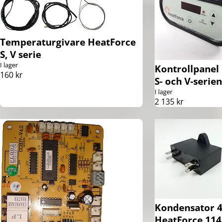
Temperaturgivare HeatForce
S, V serie
I lager
Kontrollpanel
160 kr
S- och V-serien
I lager
2 135 kr
Kondensator 4
HeatForce 114