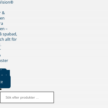
nVision®
r &
den
ra
en –
på spabad,
ch allt för
.
r
p
nster
iker
Boka
te