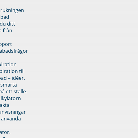
brukningen
abad
du ditt
s från
pport
pabadsfrågor
piration
iration till
ad – idéer,
h smarta
å ett ställe.
lkylatorn
akta
anvisningar
 använda
ator.