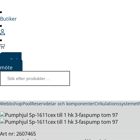
Butiker
Boka
möte
Webbshop
Pool
Reservdelar och komponenter
Cirkulationssystemet
Art nr: 2607465