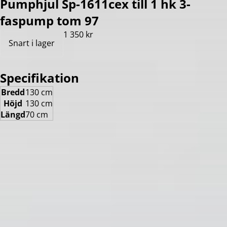
Pumphjul Sp-1611cex till 1 hk 3-
faspump tom 97
1 350 kr
Snart i lager
Specifikation
Bredd
130 cm
Höjd
130 cm
Längd
70 cm