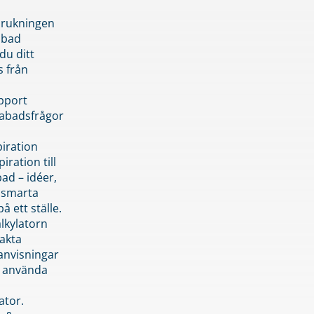
brukningen
abad
du ditt
s från
pport
pabadsfrågor
piration
iration till
ad – idéer,
h smarta
å ett ställe.
lkylatorn
akta
anvisningar
 använda
ator.