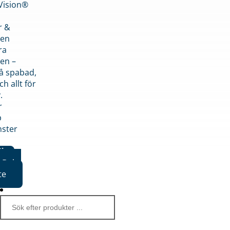
nVision®
r &
den
ra
en –
på spabad,
ch allt för
.
r
p
nster
iker
Boka
te