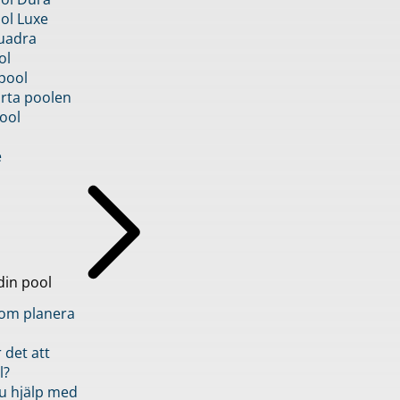
ol Luxe
uadra
ol
pool
rta poolen
ool
e
din pool
inom planera
 det att
l?
u hjälp med