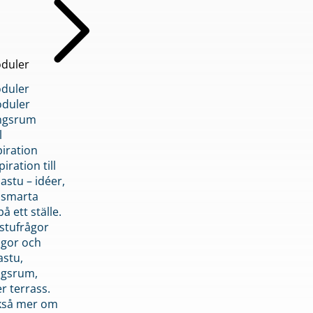
duler
duler
duler
ngsrum
l
piration
iration till
stu – idéer,
h smarta
å ett ställe.
stufrågor
ågor och
astu,
ngsrum,
er terrass.
ckså mer om