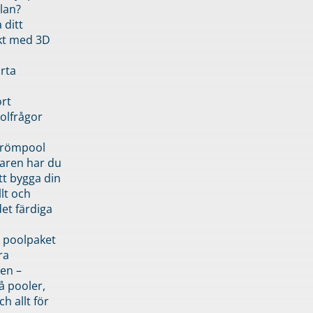
lan?
 ditt
kt med 3D
rta
rt
olfrågor
drömpool
garen har du
tt bygga din
llt och
et färdiga
 poolpaket
ra
en –
å pooler,
ch allt för