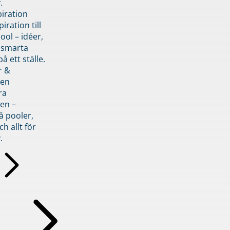
.
piration
iration till
ol – idéer,
h smarta
å ett ställe.
r &
den
ra
en –
å pooler,
ch allt för
.