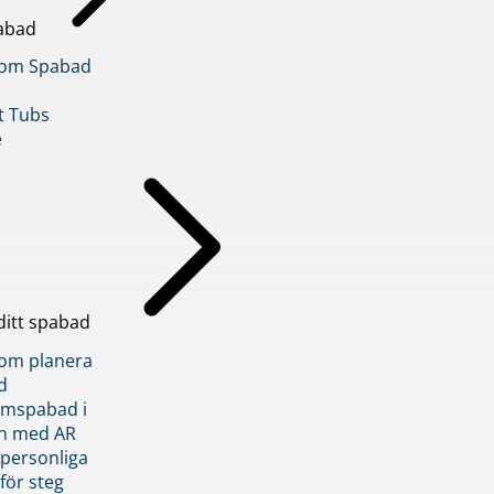
abad
inom Spabad
t Tubs
e
ditt spabad
inom planera
d
römspabad i
n med AR
 personliga
 för steg