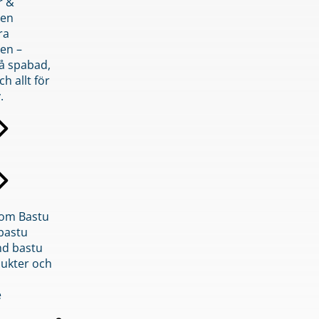
r &
den
ra
en –
på spabad,
ch allt för
.
inom Bastu
bastu
d bastu
ukter och
e