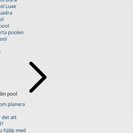
ol Luxe
uadra
ol
pool
rta poolen
ool
e
din pool
inom planera
 det att
l?
u hjälp med