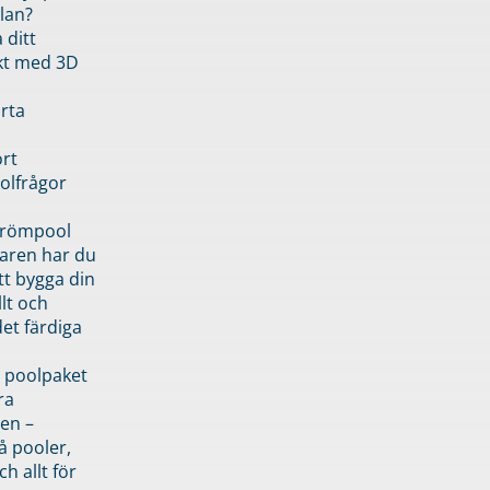
lan?
 ditt
kt med 3D
rta
rt
olfrågor
drömpool
garen har du
tt bygga din
llt och
et färdiga
 poolpaket
ra
en –
å pooler,
ch allt för