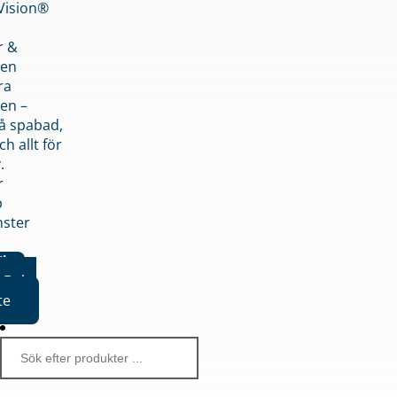
nVision®
r &
den
ra
en –
på spabad,
ch allt för
.
r
p
nster
iker
Boka
te