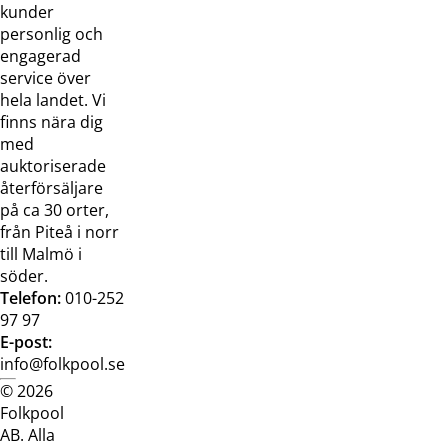
Kontakta
Pressreleaser och
kunder
oss
bilder
personlig och
Jobba hos
Visselblåsarfunktion
engagerad
oss
service över
Broschyrer
hela landet. Vi
finns nära dig
med
auktoriserade
återförsäljare
på ca 30 orter,
från Piteå i norr
till Malmö i
söder.
Telefon:
010-252
97 97
E-post:
info@folkpool.se
© 2026
Dataskyddspolicy
Cookiepolicy
Köpvillkor
Köpvill
Folkpool
webb
butik
AB. Alla