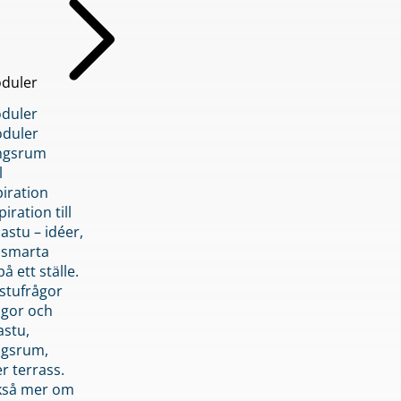
duler
duler
duler
ngsrum
l
piration
iration till
stu – idéer,
h smarta
å ett ställe.
stufrågor
ågor och
astu,
ngsrum,
er terrass.
ckså mer om