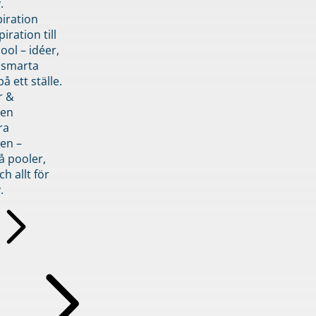
.
piration
iration till
ol – idéer,
h smarta
å ett ställe.
r &
den
ra
en –
å pooler,
ch allt för
.