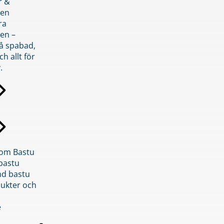
r &
den
ra
en –
på spabad,
ch allt för
.
inom Bastu
bastu
d bastu
ukter och
e