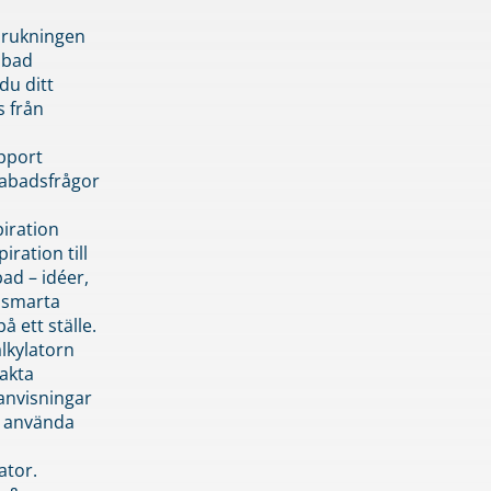
brukningen
abad
du ditt
s från
pport
pabadsfrågor
piration
iration till
ad – idéer,
h smarta
å ett ställe.
lkylatorn
akta
anvisningar
 använda
ator.