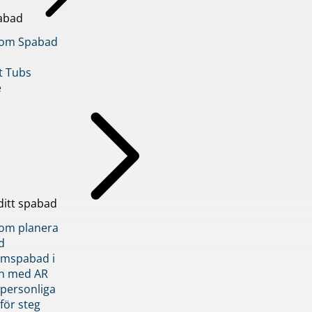
abad
inom Spabad
t Tubs
e
ditt spabad
inom planera
d
römspabad i
n med AR
 personliga
 för steg