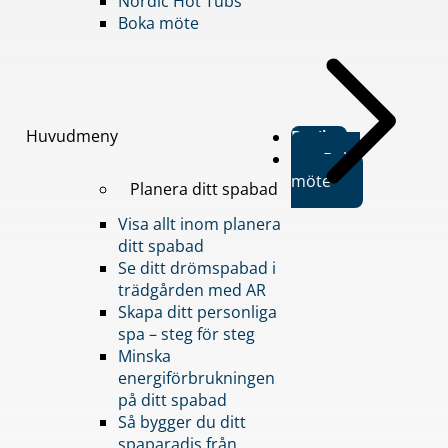
Nordic Hot Tubs
Boka möte
Huvudmeny
Butiker
Boka
möte
Planera ditt spabad
Visa allt inom planera
ditt spabad
Se ditt drömspabad i
trädgården med AR
Skapa ditt personliga
spa – steg för steg
Minska
energiförbrukningen
på ditt spabad
Så bygger du ditt
spaparadis från