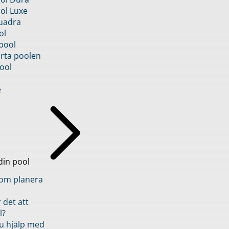
ol Luxe
uadra
ol
pool
rta poolen
ool
e
din pool
inom planera
 det att
l?
u hjälp med