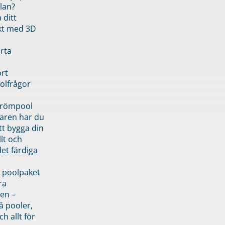
lan?
 ditt
kt med 3D
rta
rt
olfrågor
drömpool
garen har du
tt bygga din
llt och
et färdiga
 poolpaket
ra
en –
å pooler,
ch allt för