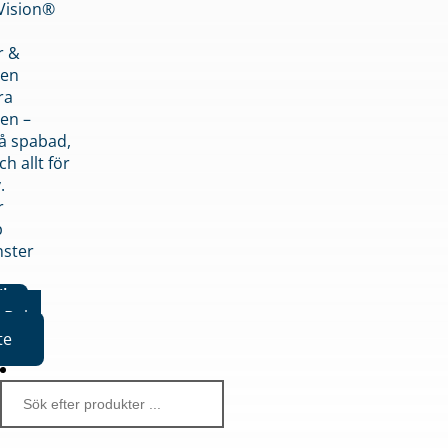
nVision®
r &
den
ra
en –
på spabad,
ch allt för
.
r
p
nster
iker
Boka
te