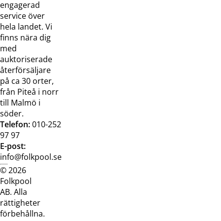
Jobba hos
Visselblåsarfunktion
engagerad
oss
service över
Broschyrer
hela landet. Vi
finns nära dig
med
auktoriserade
återförsäljare
på ca 30 orter,
från Piteå i norr
till Malmö i
söder.
Telefon:
010-252
97 97
E-post:
info@folkpool.se
© 2026
Dataskyddspolicy
Cookiepolicy
Köpvillkor
Köpvill
Folkpool
webb
butik
AB. Alla
rättigheter
förbehållna.