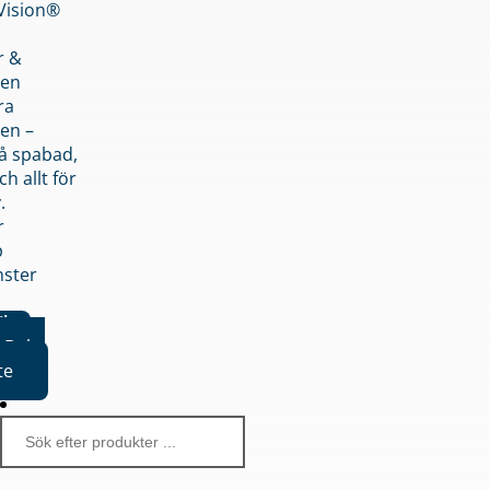
nVision®
r &
den
ra
en –
på spabad,
ch allt för
.
r
p
nster
iker
Boka
te