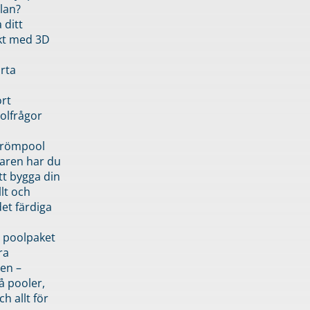
lan?
 ditt
kt med 3D
rta
rt
olfrågor
drömpool
garen har du
tt bygga din
llt och
et färdiga
 poolpaket
ra
en –
å pooler,
ch allt för