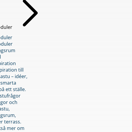
duler
duler
duler
ngsrum
l
piration
iration till
stu – idéer,
h smarta
å ett ställe.
stufrågor
ågor och
astu,
ngsrum,
er terrass.
ckså mer om