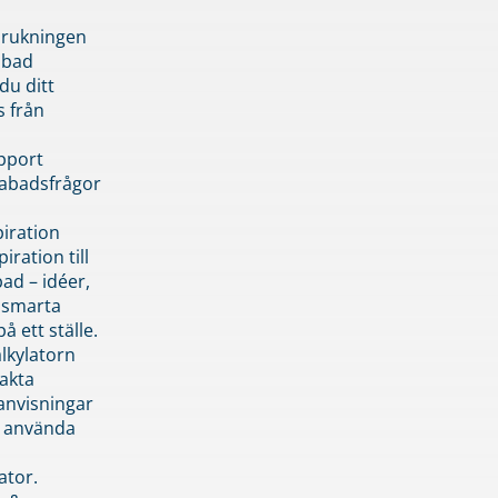
brukningen
abad
du ditt
s från
pport
pabadsfrågor
piration
iration till
ad – idéer,
h smarta
å ett ställe.
lkylatorn
akta
anvisningar
 använda
ator.