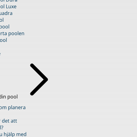
ol Luxe
uadra
ol
pool
rta poolen
ool
e
din pool
inom planera
 det att
l?
u hjälp med