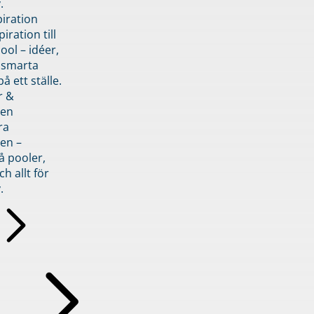
.
piration
iration till
ol – idéer,
h smarta
å ett ställe.
r &
den
ra
en –
å pooler,
ch allt för
.