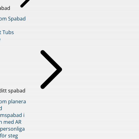
abad
inom Spabad
t Tubs
e
ditt spabad
inom planera
d
römspabad i
n med AR
 personliga
 för steg