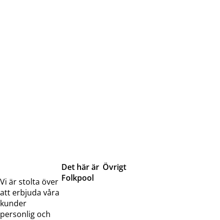
Det här är
Övrigt
Folkpool
Servicetjänster
Vi är stolta över
Om oss
Samarbeten
att erbjuda våra
Kontakta
Pressreleaser och
kunder
oss
bilder
personlig och