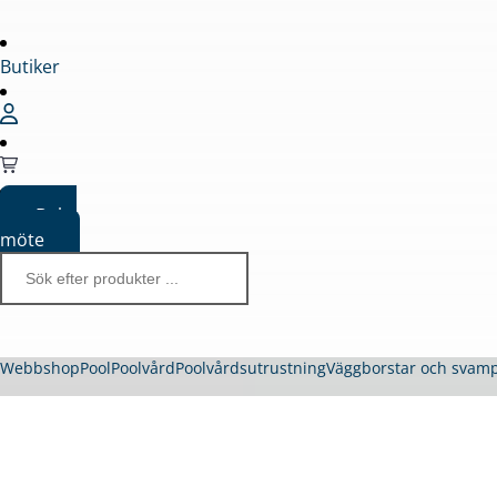
Butiker
Boka
möte
Webbshop
Pool
Poolvård
Poolvårdsutrustning
Väggborstar och svam