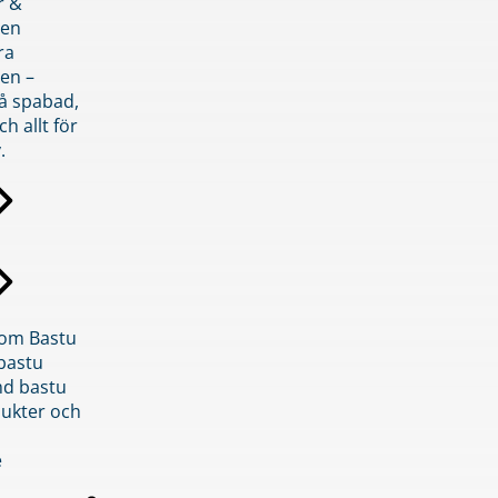
r &
den
ra
en –
på spabad,
ch allt för
.
inom Bastu
bastu
d bastu
ukter och
e