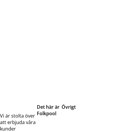
Det här är
Övrigt
Folkpool
Servicetjänster
Vi är stolta över
Om oss
Samarbeten
att erbjuda våra
Kontakta
Pressreleaser och
kunder