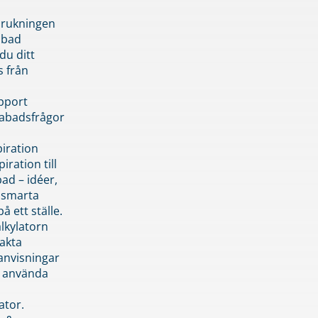
brukningen
abad
du ditt
s från
pport
pabadsfrågor
piration
iration till
ad – idéer,
h smarta
å ett ställe.
lkylatorn
akta
anvisningar
 använda
ator.