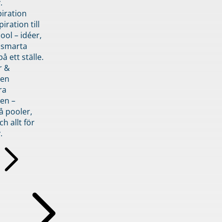
.
piration
iration till
ol – idéer,
h smarta
å ett ställe.
r &
den
ra
en –
å pooler,
ch allt för
.