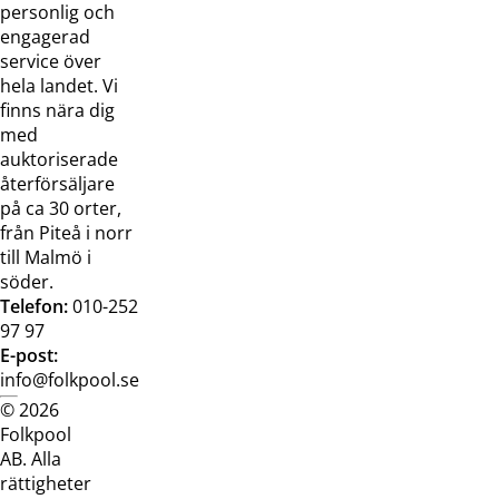
oss
bilder
personlig och
Jobba hos
Visselblåsarfunktion
engagerad
oss
service över
Broschyrer
hela landet. Vi
finns nära dig
med
auktoriserade
återförsäljare
på ca 30 orter,
från Piteå i norr
till Malmö i
söder.
Telefon:
010-252
97 97
E-post:
info@folkpool.se
© 2026
Dataskyddspolicy
Cookiepolicy
Köpvillkor
Köpvill
Folkpool
webb
butik
AB. Alla
rättigheter