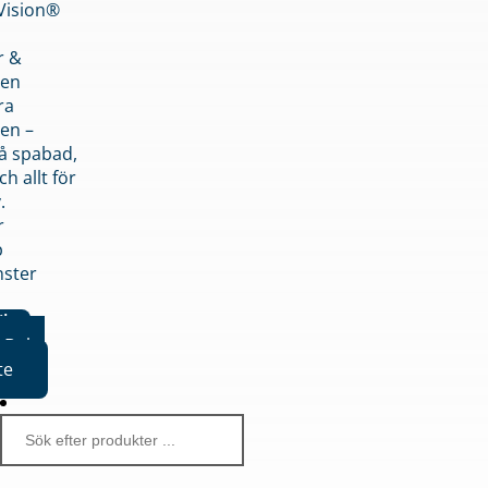
nVision®
r &
den
ra
en –
på spabad,
ch allt för
.
r
p
nster
iker
Boka
te