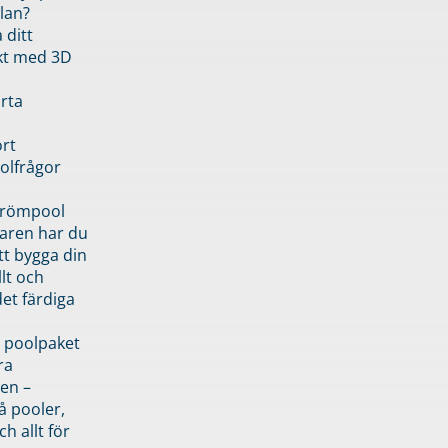
lan?
 ditt
kt med 3D
rta
rt
olfrågor
drömpool
garen har du
tt bygga din
llt och
et färdiga
 poolpaket
ra
en –
å pooler,
ch allt för