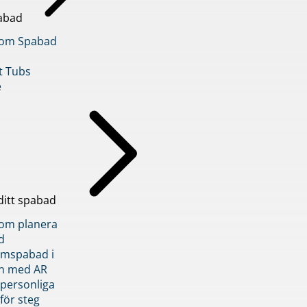
abad
inom Spabad
t Tubs
e
ditt spabad
inom planera
d
römspabad i
n med AR
 personliga
 för steg