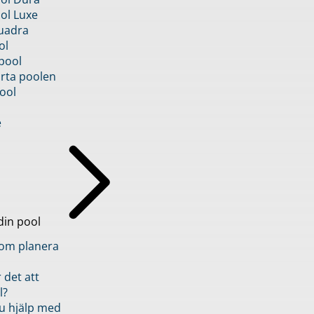
ol Luxe
uadra
ol
pool
rta poolen
ool
e
din pool
inom planera
 det att
l?
u hjälp med