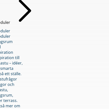
duler
duler
duler
ngsrum
l
piration
iration till
stu – idéer,
h smarta
å ett ställe.
stufrågor
ågor och
astu,
ngsrum,
er terrass.
ckså mer om