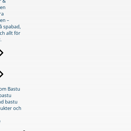
r &
den
ra
en –
på spabad,
ch allt för
.
inom Bastu
bastu
d bastu
ukter och
e