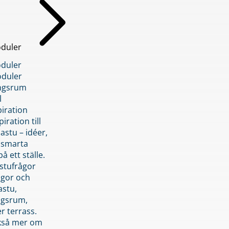
duler
duler
duler
ngsrum
l
piration
iration till
stu – idéer,
h smarta
å ett ställe.
stufrågor
ågor och
astu,
ngsrum,
er terrass.
ckså mer om