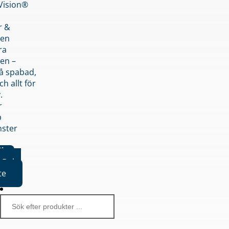
nVision®
r &
den
ra
en –
på spabad,
ch allt för
.
r
p
nster
iker
Boka
te