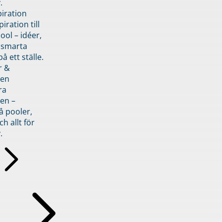
.
piration
iration till
ol – idéer,
h smarta
å ett ställe.
r &
den
ra
en –
å pooler,
ch allt för
.