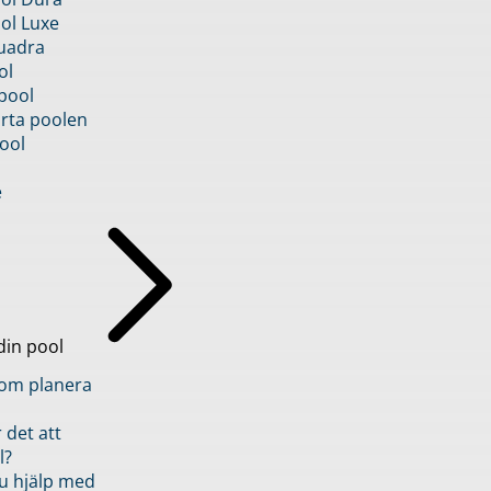
ol Luxe
uadra
ol
pool
rta poolen
ool
e
din pool
inom planera
 det att
l?
u hjälp med