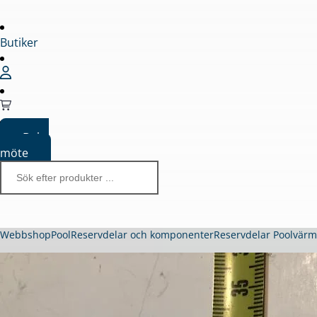
Butiker
Boka
möte
Webbshop
Pool
Reservdelar och komponenter
Reservdelar Poolvär