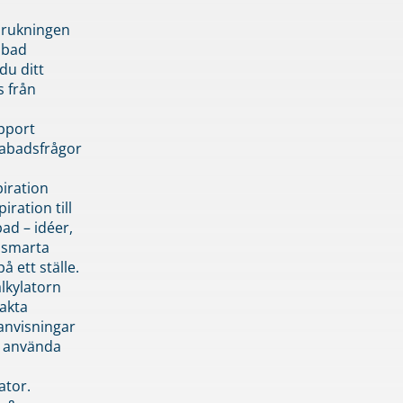
brukningen
abad
du ditt
s från
pport
pabadsfrågor
piration
iration till
ad – idéer,
h smarta
å ett ställe.
lkylatorn
akta
anvisningar
 använda
ator.