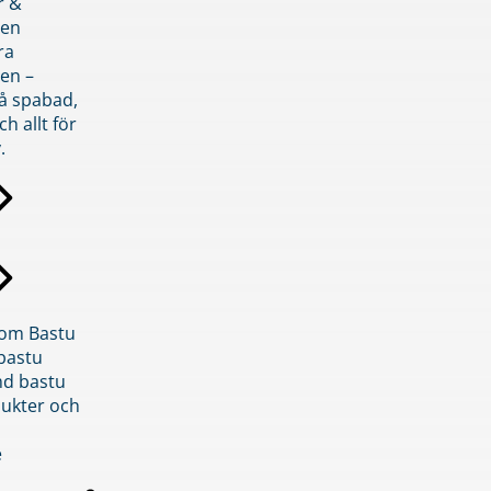
r &
den
ra
en –
på spabad,
ch allt för
.
inom Bastu
bastu
d bastu
ukter och
e