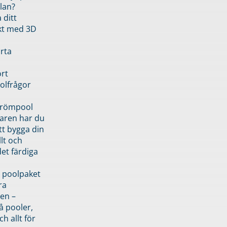
lan?
 ditt
kt med 3D
rta
rt
olfrågor
drömpool
garen har du
tt bygga din
llt och
et färdiga
 poolpaket
ra
en –
å pooler,
ch allt för