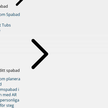
abad
inom Spabad
t Tubs
e
ditt spabad
inom planera
d
römspabad i
n med AR
 personliga
 för steg