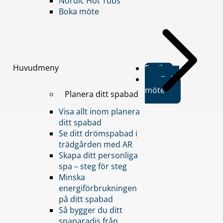
Nordic Hot Tubs
Boka möte
Huvudmeny
Butiker
Boka
möte
Planera ditt spabad
Visa allt inom planera
ditt spabad
Se ditt drömspabad i
trädgården med AR
Skapa ditt personliga
spa – steg för steg
Minska
energiförbrukningen
på ditt spabad
Så bygger du ditt
spaparadis från