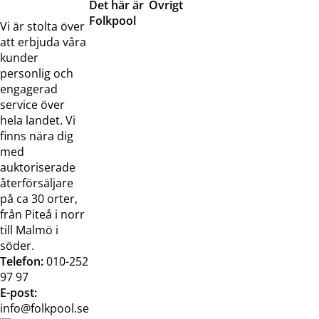
Det här är
Övrigt
Folkpool
Servicetjänster
Vi är stolta över
Om oss
Samarbeten
att erbjuda våra
Kontakta
Pressreleaser och
kunder
oss
bilder
personlig och
Jobba hos
Visselblåsarfunktion
engagerad
oss
service över
Broschyrer
hela landet. Vi
finns nära dig
med
auktoriserade
återförsäljare
på ca 30 orter,
från Piteå i norr
till Malmö i
söder.
Telefon:
010-252
97 97
E-post:
info@folkpool.se