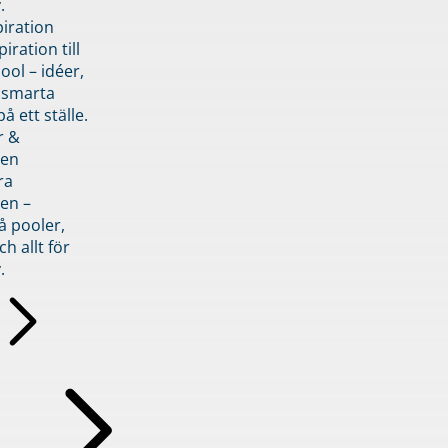
.
piration
iration till
ol – idéer,
h smarta
å ett ställe.
r &
den
ra
en –
å pooler,
ch allt för
.