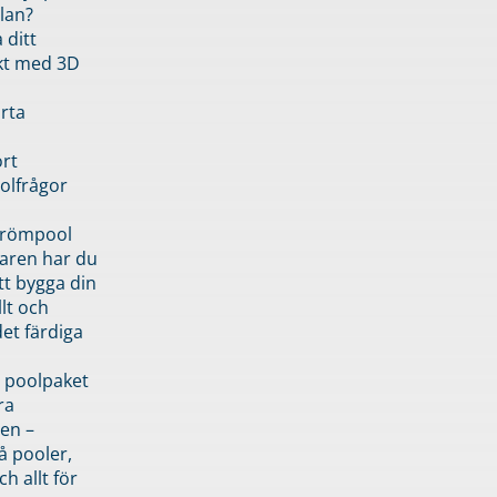
lan?
 ditt
kt med 3D
rta
rt
olfrågor
drömpool
garen har du
tt bygga din
llt och
et färdiga
 poolpaket
ra
en –
å pooler,
ch allt för