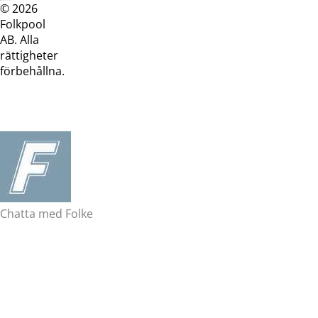
© 2026
Dataskyddspolicy
Cookiepolicy
Köpvillkor
Köpvill
Folkpool
webb
butik
AB. Alla
rättigheter
förbehållna.
Chatta med Folke