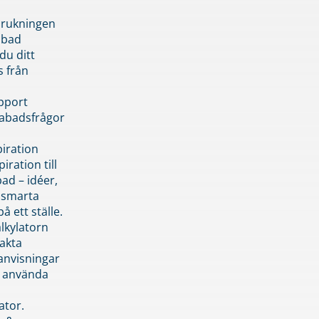
brukningen
abad
du ditt
s från
pport
pabadsfrågor
piration
iration till
ad – idéer,
h smarta
å ett ställe.
lkylatorn
akta
anvisningar
 använda
ator.