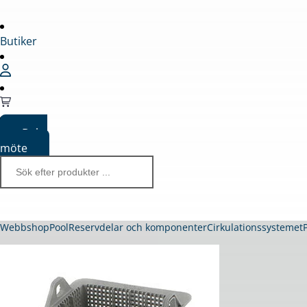
Butiker
Boka
möte
Webbshop
Pool
Reservdelar och komponenter
Cirkulationssystemet