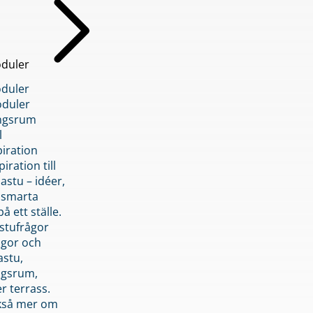
duler
duler
duler
ngsrum
l
piration
iration till
stu – idéer,
h smarta
å ett ställe.
stufrågor
ågor och
astu,
ngsrum,
er terrass.
ckså mer om