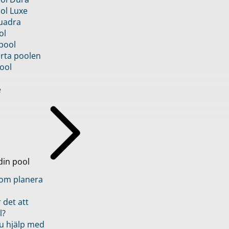
ol Luxe
uadra
ol
pool
rta poolen
ool
e
din pool
inom planera
 det att
l?
u hjälp med