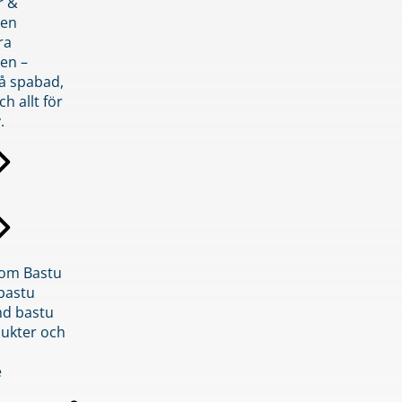
r &
den
ra
en –
på spabad,
ch allt för
.
inom Bastu
bastu
d bastu
ukter och
e