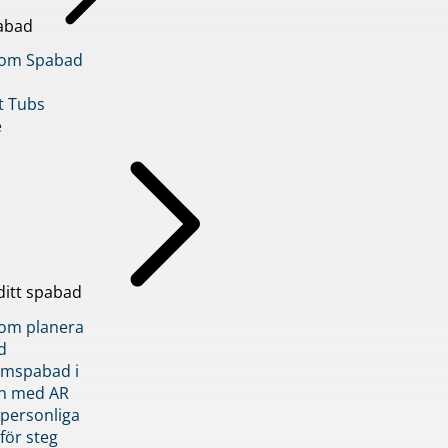
abad
inom Spabad
t Tubs
e
ditt spabad
inom planera
d
römspabad i
n med AR
 personliga
 för steg