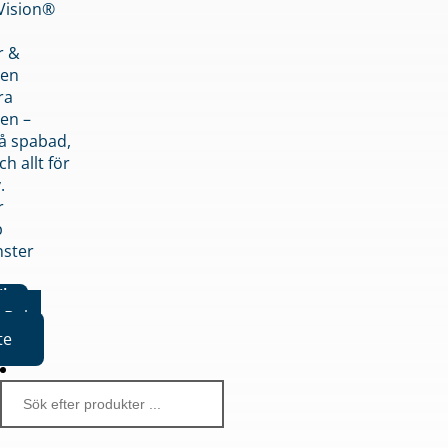
nVision®
r &
den
ra
en –
på spabad,
ch allt för
.
r
p
nster
iker
Boka
te