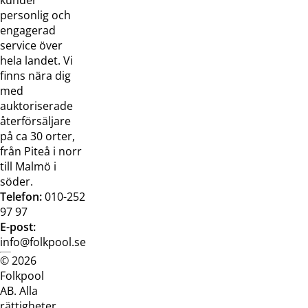
oss
bilder
personlig och
Jobba hos
Visselblåsarfunktion
engagerad
oss
service över
Broschyrer
hela landet. Vi
finns nära dig
med
auktoriserade
återförsäljare
på ca 30 orter,
från Piteå i norr
till Malmö i
söder.
Telefon:
010-252
97 97
E-post:
info@folkpool.se
© 2026
Dataskyddspolicy
Cookiepolicy
Köpvillkor
Köpvill
Folkpool
webb
butik
AB. Alla
rättigheter