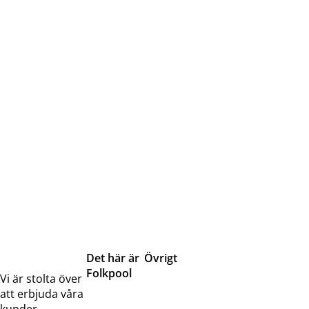
Det här är
Övrigt
Folkpool
Servicetjänster
Vi är stolta över
Om oss
Samarbeten
att erbjuda våra
Kontakta
Pressreleaser och
kunder