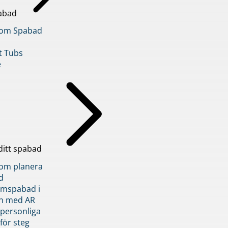
abad
inom Spabad
t Tubs
e
ditt spabad
inom planera
d
römspabad i
n med AR
 personliga
 för steg