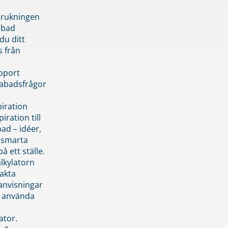
brukningen
abad
du ditt
s från
pport
pabadsfrågor
piration
iration till
ad – idéer,
h smarta
å ett ställe.
lkylatorn
akta
anvisningar
 använda
ator.