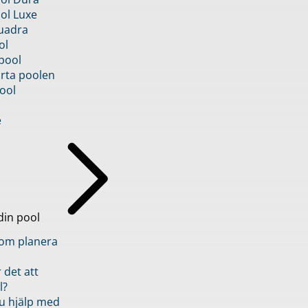
ol Luxe
uadra
ol
pool
rta poolen
ool
e
din pool
inom planera
 det att
l?
u hjälp med