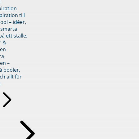
.
piration
iration till
ol – idéer,
h smarta
å ett ställe.
r &
den
ra
en –
å pooler,
ch allt för
.