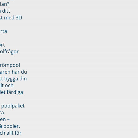
lan?
 ditt
kt med 3D
rta
rt
olfrågor
drömpool
garen har du
tt bygga din
llt och
et färdiga
 poolpaket
ra
en –
å pooler,
ch allt för