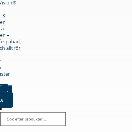
nVision®
r &
den
ra
en –
på spabad,
ch allt för
.
r
p
nster
iker
Boka
te