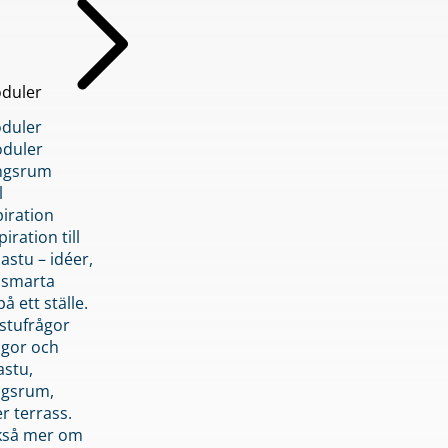
duler
duler
duler
ngsrum
l
piration
iration till
stu – idéer,
h smarta
å ett ställe.
stufrågor
ågor och
astu,
ngsrum,
er terrass.
ckså mer om