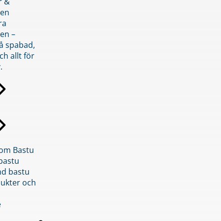
r &
den
ra
en –
på spabad,
ch allt för
.
inom Bastu
bastu
d bastu
ukter och
e