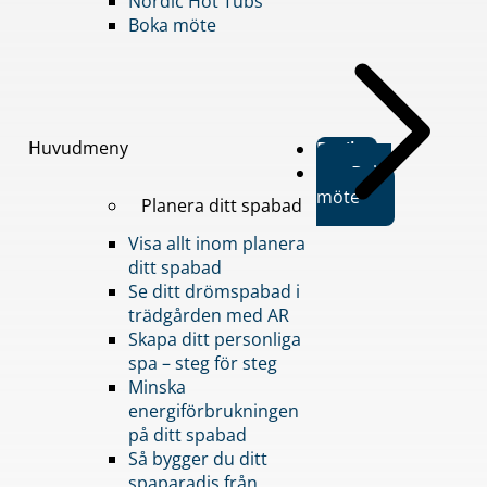
Nordic Hot Tubs
Boka möte
Huvudmeny
Butiker
Boka
möte
Planera ditt spabad
Visa allt inom planera
ditt spabad
Se ditt drömspabad i
trädgården med AR
Skapa ditt personliga
spa – steg för steg
Minska
energiförbrukningen
på ditt spabad
Så bygger du ditt
spaparadis från