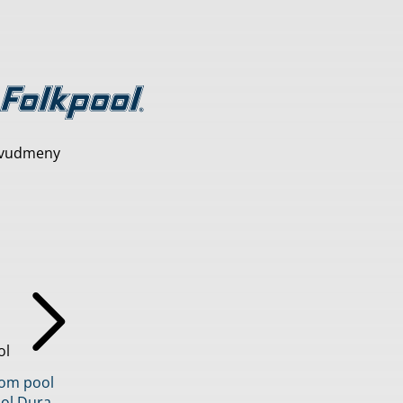
vudmeny
ol
inom pool
ol Dura