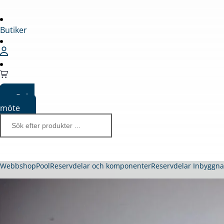
Butiker
Boka
möte
Webbshop
Pool
Reservdelar och komponenter
Reservdelar Inbyggn