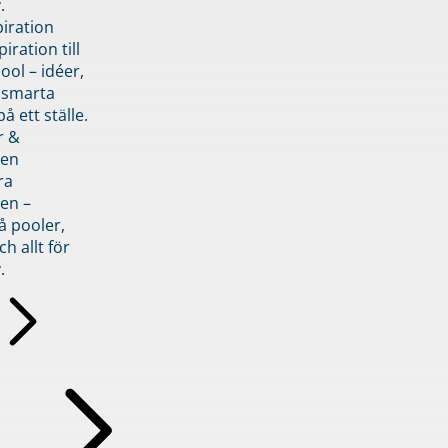
.
piration
iration till
ol – idéer,
h smarta
å ett ställe.
r &
den
ra
en –
å pooler,
ch allt för
.