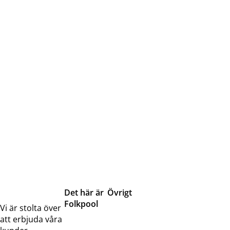
Det här är
Övrigt
Folkpool
Servicetjänster
Vi är stolta över
Om oss
Samarbeten
att erbjuda våra
Kontakta
Pressreleaser och