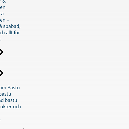
r &
den
ra
en –
på spabad,
ch allt för
.
inom Bastu
bastu
d bastu
ukter och
e