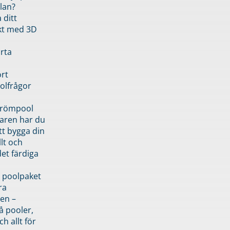
lan?
 ditt
kt med 3D
rta
rt
olfrågor
drömpool
garen har du
tt bygga din
llt och
et färdiga
 poolpaket
ra
en –
å pooler,
ch allt för