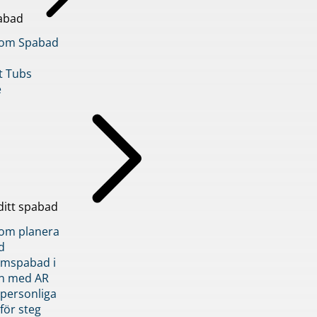
abad
inom Spabad
t Tubs
e
ditt spabad
inom planera
d
römspabad i
n med AR
 personliga
 för steg