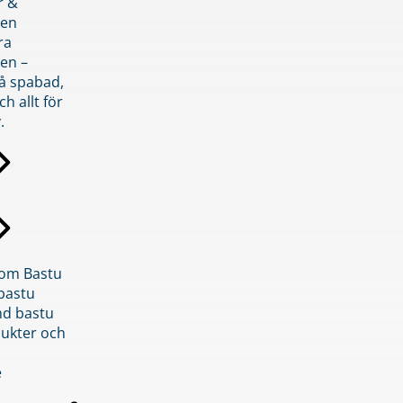
r &
den
ra
en –
på spabad,
ch allt för
.
inom Bastu
bastu
d bastu
ukter och
e