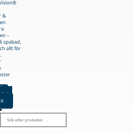
nVision®
r &
den
ra
en –
på spabad,
ch allt för
.
r
p
nster
iker
Boka
te