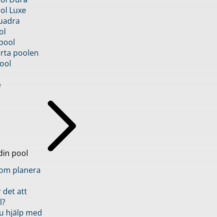
ol Luxe
uadra
ol
pool
rta poolen
ool
e
din pool
inom planera
 det att
l?
u hjälp med