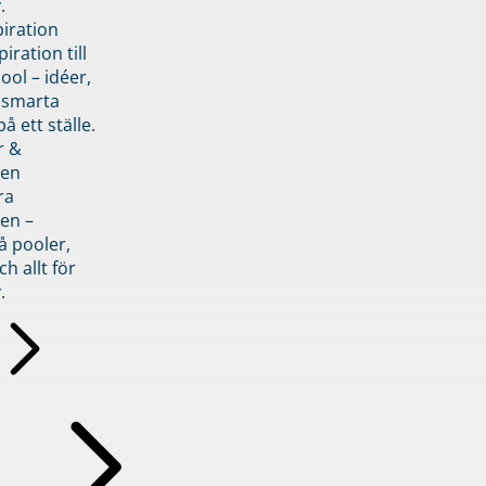
.
piration
iration till
ol – idéer,
h smarta
å ett ställe.
r &
den
ra
en –
å pooler,
ch allt för
.