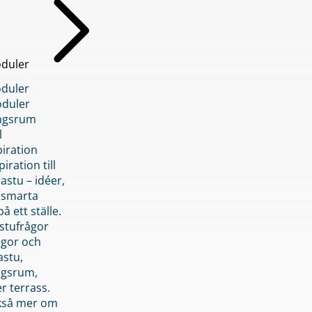
duler
duler
duler
ngsrum
l
piration
iration till
stu – idéer,
h smarta
å ett ställe.
stufrågor
ågor och
astu,
ngsrum,
er terrass.
ckså mer om