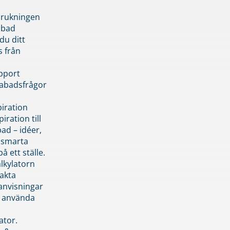
brukningen
abad
du ditt
s från
pport
pabadsfrågor
piration
iration till
ad – idéer,
h smarta
å ett ställe.
lkylatorn
akta
anvisningar
 använda
ator.