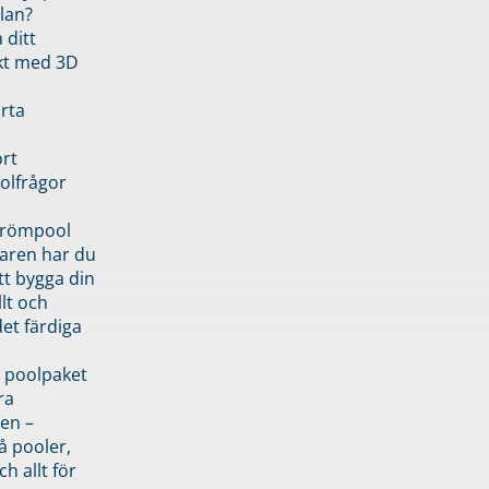
lan?
 ditt
kt med 3D
rta
rt
olfrågor
drömpool
garen har du
tt bygga din
llt och
et färdiga
 poolpaket
ra
en –
å pooler,
ch allt för