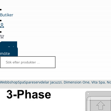
Butiker
Boka
möte
Webbshop
Spa
Spareservdelar Jacuzzi, Dimension One, Vita Spa, N