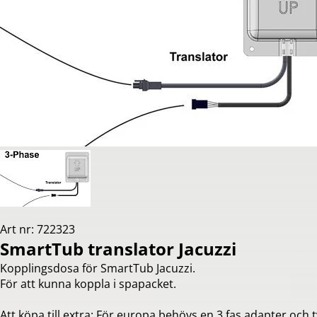
Art nr: 722323
SmartTub translator Jacuzzi
Kopplingsdosa för SmartTub Jacuzzi.
För att kunna koppla i spapacket.
Att köpa till extra: För europa behövs en 3 fas adapter och 