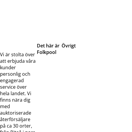
Det här är
Övrigt
Folkpool
Servicetjänster
Vi är stolta över
Om oss
Samarbeten
att erbjuda våra
Kontakta
Pressreleaser och
kunder
oss
bilder
personlig och
Jobba hos
Visselblåsarfunktion
engagerad
oss
service över
Broschyrer
hela landet. Vi
finns nära dig
med
auktoriserade
återförsäljare
på ca 30 orter,