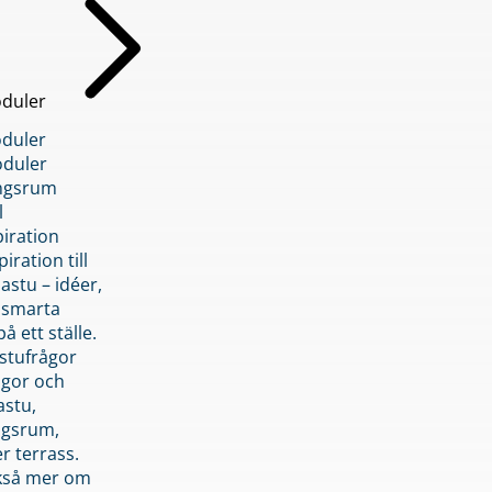
duler
duler
duler
ngsrum
l
piration
iration till
stu – idéer,
h smarta
å ett ställe.
stufrågor
ågor och
astu,
ngsrum,
er terrass.
ckså mer om