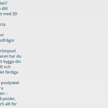
lan?
 ditt
kt med 3D
rta
rt
olfrågor
drömpool
garen har du
tt bygga din
llt och
et färdiga
 poolpaket
ra
en –
å pooler,
ch allt för