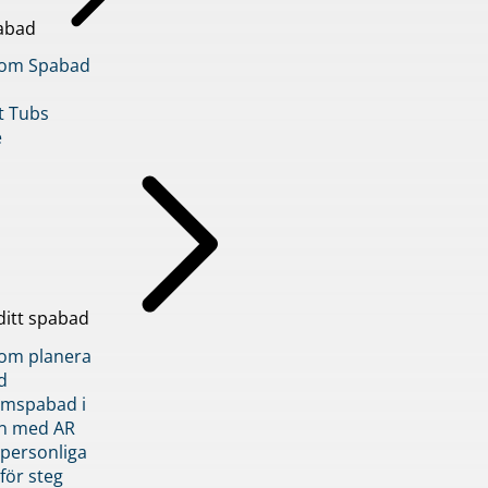
abad
inom Spabad
t Tubs
e
ditt spabad
inom planera
d
römspabad i
n med AR
 personliga
 för steg