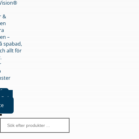
nVision®
r &
den
ra
en –
på spabad,
ch allt för
.
r
p
nster
iker
Boka
te