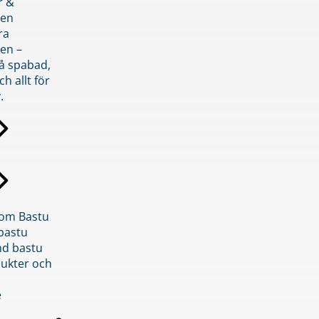
r &
den
ra
en –
på spabad,
ch allt för
.
inom Bastu
bastu
d bastu
ukter och
e