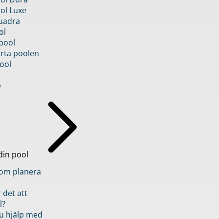
ol Luxe
uadra
ol
pool
rta poolen
ool
e
din pool
inom planera
 det att
l?
u hjälp med