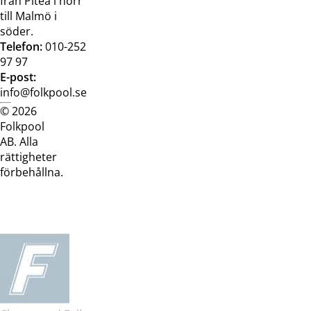
från Piteå i norr
till Malmö i
söder.
Telefon:
010-252
97 97
E-post:
info@folkpool.se
© 2026
Dataskyddspolicy
Cookiepolicy
Köpvillkor
Köpvill
Folkpool
webb
butik
AB. Alla
rättigheter
förbehållna.