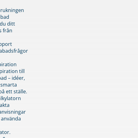
brukningen
abad
du ditt
s från
pport
pabadsfrågor
piration
iration till
ad – idéer,
h smarta
å ett ställe.
lkylatorn
akta
anvisningar
 använda
ator.