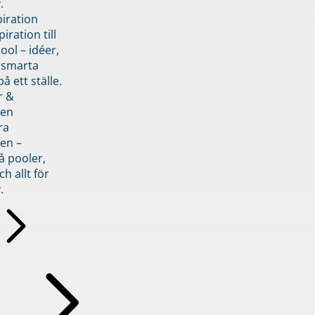
.
piration
iration till
ol – idéer,
h smarta
å ett ställe.
r &
den
ra
en –
å pooler,
ch allt för
.