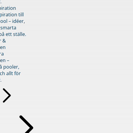
.
piration
iration till
ol – idéer,
h smarta
å ett ställe.
r &
den
ra
en –
å pooler,
ch allt för
.