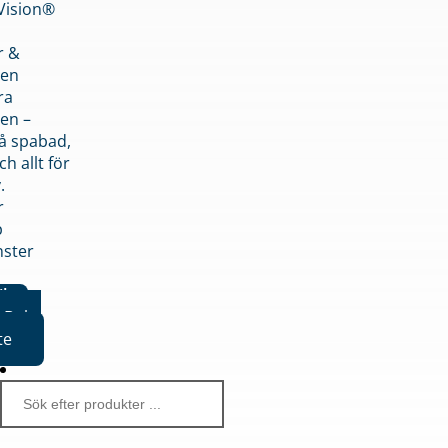
nVision®
r &
den
ra
en –
på spabad,
ch allt för
.
r
p
nster
iker
Boka
te