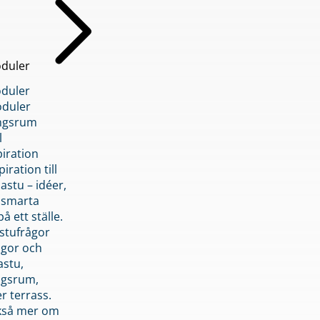
duler
duler
duler
ngsrum
l
piration
iration till
stu – idéer,
h smarta
å ett ställe.
stufrågor
ågor och
astu,
ngsrum,
er terrass.
ckså mer om