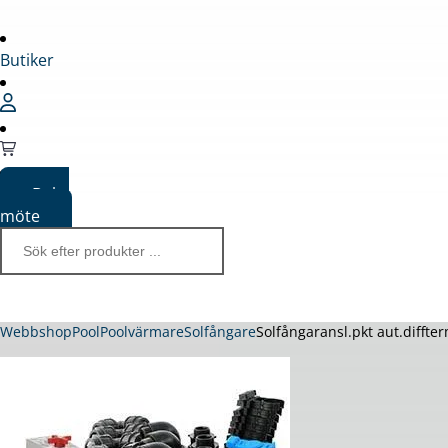
Butiker
Boka
möte
Webbshop
Pool
Poolvärmare
Solfångare
Solfångaransl.pkt aut.diffte