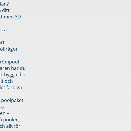
lan?
 ditt
kt med 3D
rta
rt
olfrågor
drömpool
garen har du
tt bygga din
llt och
et färdiga
 poolpaket
ra
en –
å pooler,
ch allt för