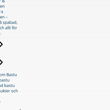
r &
den
ra
en –
på spabad,
ch allt för
.
inom Bastu
bastu
d bastu
ukter och
e