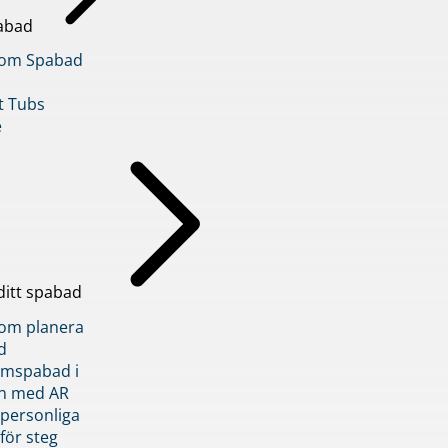
abad
inom Spabad
t Tubs
e
ditt spabad
inom planera
d
römspabad i
n med AR
 personliga
 för steg