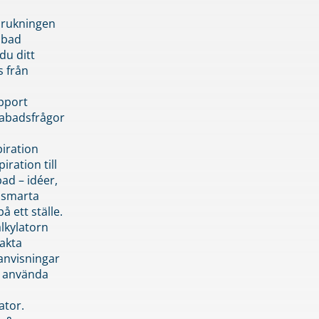
brukningen
abad
du ditt
s från
pport
pabadsfrågor
piration
iration till
ad – idéer,
h smarta
å ett ställe.
lkylatorn
akta
anvisningar
 använda
ator.