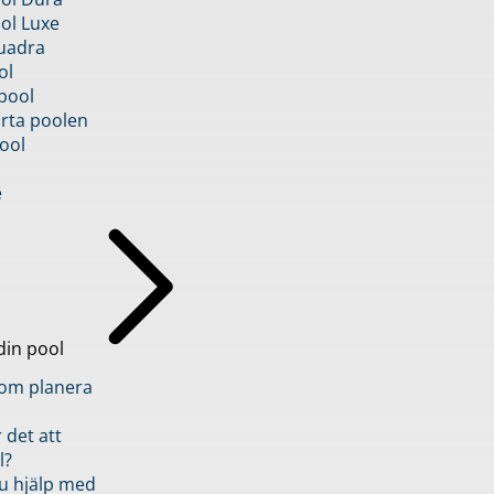
ol Luxe
uadra
ol
pool
rta poolen
ool
e
din pool
inom planera
 det att
l?
u hjälp med