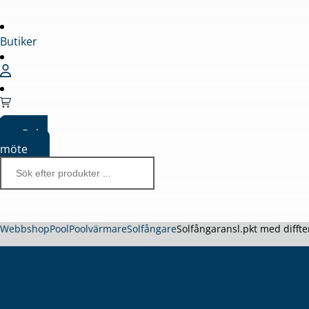
Butiker
Boka
möte
Webbshop
Pool
Poolvärmare
Solfångare
Solfångaransl.pkt med difft