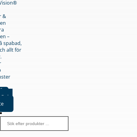
nVision®
r &
den
ra
en –
på spabad,
ch allt för
.
r
p
nster
iker
Boka
te