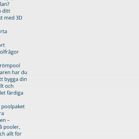
lan?
 ditt
kt med 3D
rta
rt
olfrågor
drömpool
garen har du
tt bygga din
llt och
et färdiga
 poolpaket
ra
en –
å pooler,
ch allt för