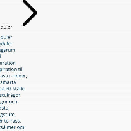
duler
duler
duler
ngsrum
l
piration
iration till
stu – idéer,
h smarta
å ett ställe.
stufrågor
ågor och
astu,
ngsrum,
er terrass.
ckså mer om