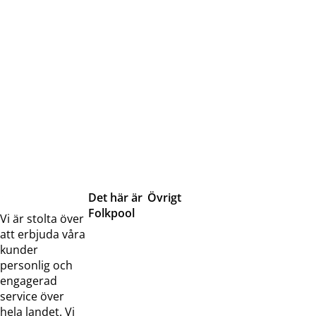
Det här är
Övrigt
Folkpool
Servicetjänster
Vi är stolta över
Om oss
Samarbeten
att erbjuda våra
Kontakta
Pressreleaser och
kunder
oss
bilder
personlig och
Jobba hos
Visselblåsarfunktion
engagerad
oss
service över
Broschyrer
hela landet. Vi