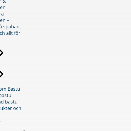
r &
den
ra
en –
på spabad,
ch allt för
.
inom Bastu
bastu
d bastu
ukter och
e