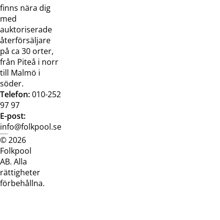
finns nära dig
med
auktoriserade
återförsäljare
på ca 30 orter,
från Piteå i norr
till Malmö i
söder.
Telefon:
010-252
97 97
E-post:
info@folkpool.se
© 2026
Dataskyddspolicy
Cookiepolicy
Köpvillkor
Köpvill
Folkpool
webb
butik
AB. Alla
rättigheter
förbehållna.