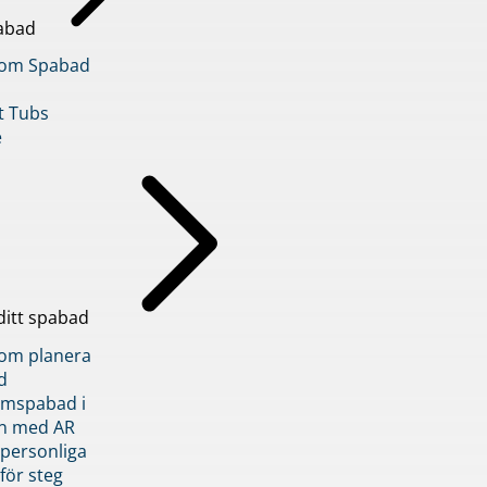
abad
inom Spabad
t Tubs
e
ditt spabad
inom planera
d
römspabad i
n med AR
 personliga
 för steg