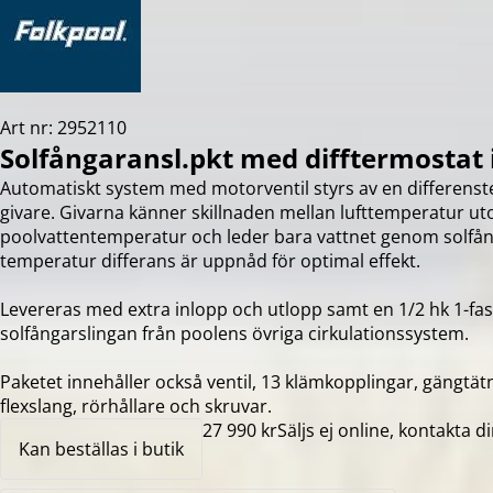
Art nr: 2952110
Solfångaransl.pkt med difftermostat 
Automatiskt system med motorventil styrs av en differen
givare. Givarna känner skillnaden mellan lufttemperatur 
poolvattentemperatur och leder bara vattnet genom solfån
temperatur differans är uppnåd för optimal effekt.
Levereras med extra inlopp och utlopp samt en 1/2 hk 1-fa
solfångarslingan från poolens övriga cirkulationssystem.
Paketet innehåller också ventil, 13 klämkopplingar, gängtä
flexslang, rörhållare och skruvar.
27 990 kr
Säljs ej online, kontakta di
Kan beställas i butik