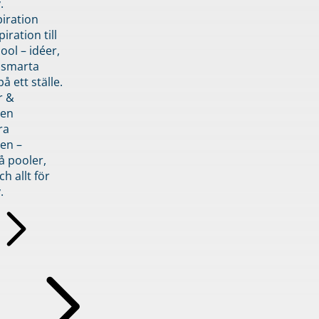
.
piration
iration till
ol – idéer,
h smarta
å ett ställe.
r &
den
ra
en –
å pooler,
ch allt för
.