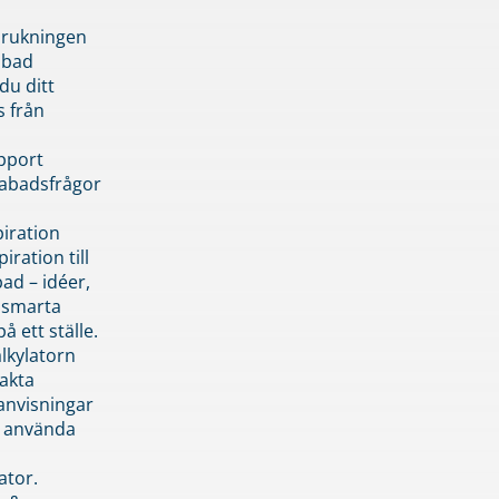
brukningen
abad
du ditt
s från
pport
pabadsfrågor
piration
iration till
ad – idéer,
h smarta
å ett ställe.
lkylatorn
akta
anvisningar
 använda
ator.