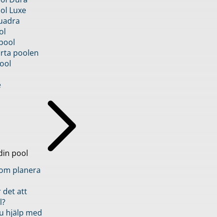
ol Luxe
uadra
ol
pool
rta poolen
ool
e
din pool
inom planera
 det att
l?
u hjälp med