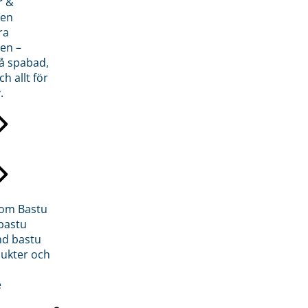
r &
den
ra
en –
på spabad,
ch allt för
.
inom Bastu
bastu
d bastu
ukter och
e