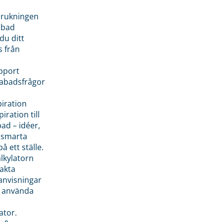
brukningen
abad
du ditt
s från
pport
pabadsfrågor
piration
iration till
ad – idéer,
h smarta
å ett ställe.
lkylatorn
akta
anvisningar
 använda
ator.