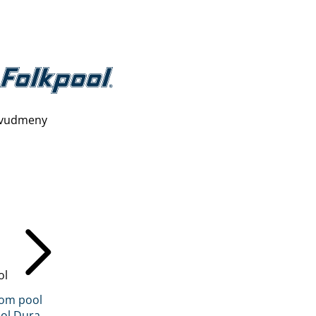
vudmeny
ol
inom pool
ol Dura