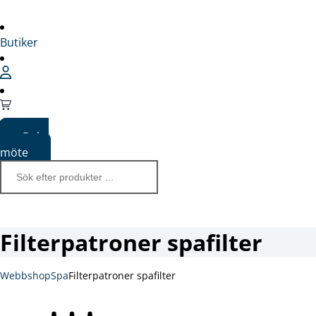
Butiker
Boka
möte
Filterpatroner spafilter
Webbshop
Spa
Filterpatroner spafilter