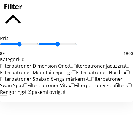
Filter
Pris
89
1800
Kategori-id
Filterpatroner Dimension One
Filterpatroner Jacuzzi
6
12
Filterpatroner Mountain Spring
Filterpatroner Nordic
2
4
Filterpatroner Spabad övriga märken
Filterpatroner
17
Swan Spa
Filterpatroner Vita
Filterpatroner spafilter
2
4
3
Rengöring
Spakemi övrigt
2
1