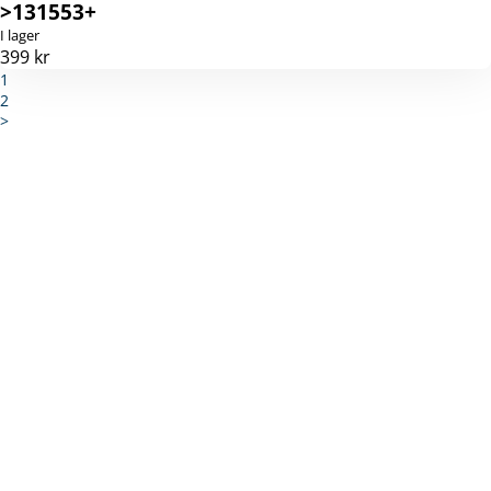
>131553+
I lager
399 kr
1
2
>