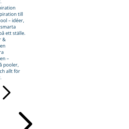
.
piration
iration till
ol – idéer,
h smarta
å ett ställe.
r &
den
ra
en –
å pooler,
ch allt för
.