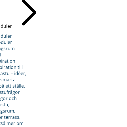
duler
duler
duler
ngsrum
l
piration
iration till
stu – idéer,
h smarta
å ett ställe.
stufrågor
ågor och
astu,
ngsrum,
er terrass.
ckså mer om