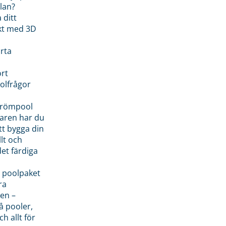
lan?
 ditt
kt med 3D
rta
rt
olfrågor
drömpool
garen har du
tt bygga din
llt och
et färdiga
 poolpaket
ra
en –
å pooler,
ch allt för