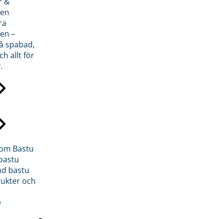
r &
den
ra
en –
på spabad,
ch allt för
.
inom Bastu
bastu
d bastu
ukter och
e