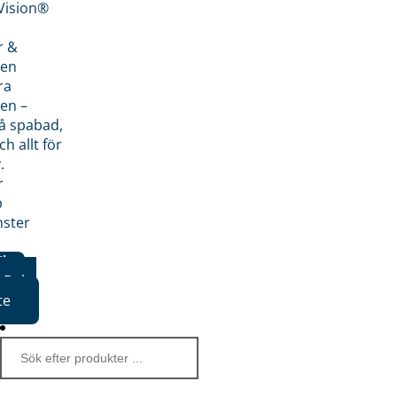
nVision®
r &
den
ra
en –
på spabad,
ch allt för
.
r
p
nster
iker
Boka
te