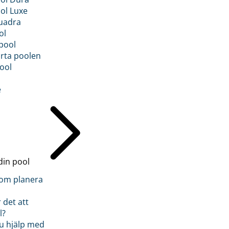
ol Luxe
uadra
ol
pool
rta poolen
ool
e
din pool
inom planera
 det att
l?
u hjälp med