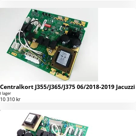
Centralkort J355/J365/J375 06/2018-2019 Jacuzzi
I lager
10 310 kr