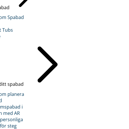
abad
inom Spabad
t Tubs
e
ditt spabad
inom planera
d
römspabad i
n med AR
 personliga
 för steg