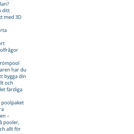
lan?
 ditt
kt med 3D
rta
rt
olfrågor
drömpool
garen har du
tt bygga din
llt och
et färdiga
 poolpaket
ra
en –
å pooler,
ch allt för