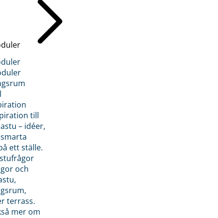
duler
duler
duler
ngsrum
l
piration
iration till
stu – idéer,
h smarta
å ett ställe.
stufrågor
ågor och
astu,
ngsrum,
er terrass.
ckså mer om