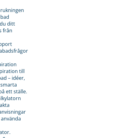
brukningen
abad
du ditt
s från
pport
pabadsfrågor
piration
iration till
ad – idéer,
h smarta
å ett ställe.
lkylatorn
akta
anvisningar
 använda
ator.