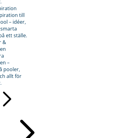
.
piration
iration till
ol – idéer,
h smarta
å ett ställe.
r &
den
ra
en –
å pooler,
ch allt för
.