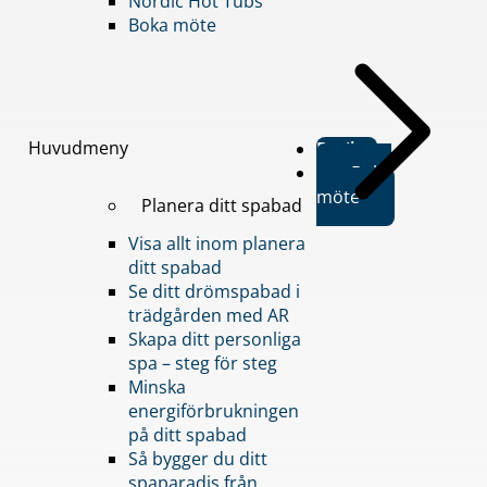
Nordic Hot Tubs
Boka möte
Huvudmeny
Butiker
Boka
möte
Planera ditt spabad
Visa allt inom planera
ditt spabad
Se ditt drömspabad i
trädgården med AR
Skapa ditt personliga
spa – steg för steg
Minska
energiförbrukningen
på ditt spabad
Så bygger du ditt
spaparadis från