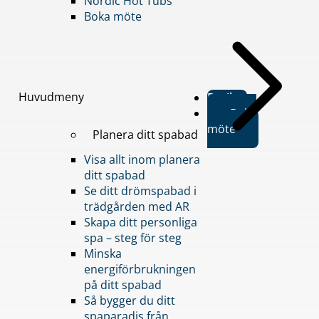
Nordic Hot Tubs
Boka möte
Huvudmeny
Butiker
Boka
möte
Planera ditt spabad
Visa allt inom planera
ditt spabad
Se ditt drömspabad i
trädgården med AR
Skapa ditt personliga
spa – steg för steg
Minska
energiförbrukningen
på ditt spabad
Så bygger du ditt
spaparadis från