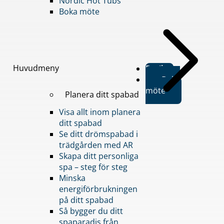
Nordic Hot Tubs
Boka möte
Huvudmeny
Butiker
Boka
möte
Planera ditt spabad
Visa allt inom planera
ditt spabad
Se ditt drömspabad i
trädgården med AR
Skapa ditt personliga
spa – steg för steg
Minska
energiförbrukningen
på ditt spabad
Så bygger du ditt
spaparadis från