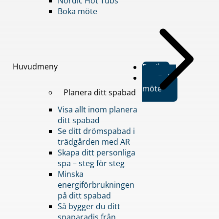
Nordic Hot Tubs
Boka möte
Huvudmeny
Butiker
Boka
möte
Planera ditt spabad
Visa allt inom planera
ditt spabad
Se ditt drömspabad i
trädgården med AR
Skapa ditt personliga
spa – steg för steg
Minska
energiförbrukningen
på ditt spabad
Så bygger du ditt
spaparadis från