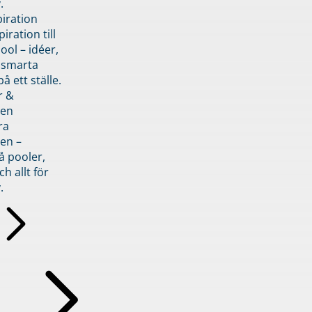
.
piration
iration till
ol – idéer,
h smarta
å ett ställe.
r &
den
ra
en –
å pooler,
ch allt för
.