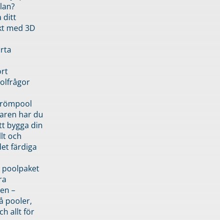
lan?
 ditt
kt med 3D
rta
rt
olfrågor
drömpool
garen har du
tt bygga din
llt och
et färdiga
 poolpaket
ra
en –
å pooler,
ch allt för