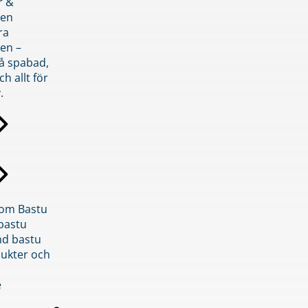
r &
den
ra
en –
på spabad,
ch allt för
.
inom Bastu
bastu
d bastu
ukter och
e