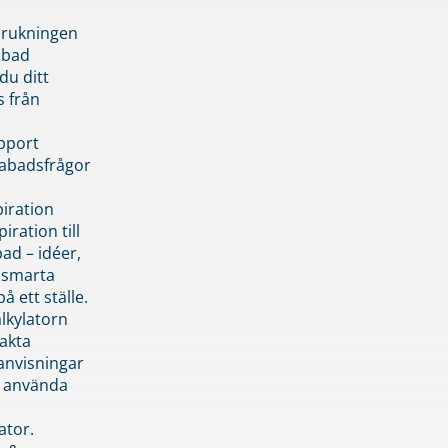
brukningen
abad
du ditt
s från
pport
pabadsfrågor
piration
iration till
ad – idéer,
h smarta
å ett ställe.
lkylatorn
akta
anvisningar
 använda
ator.