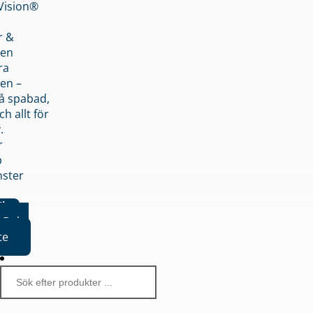
nVision®
r &
den
ra
en –
på spabad,
ch allt för
.
r
p
nster
iker
Boka
te