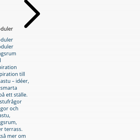
duler
duler
duler
ngsrum
l
piration
iration till
stu – idéer,
h smarta
å ett ställe.
stufrågor
ågor och
astu,
ngsrum,
er terrass.
ckså mer om