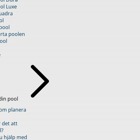
ol Luxe
uadra
ol
pool
rta poolen
ool
e
din pool
inom planera
 det att
l?
u hjälp med