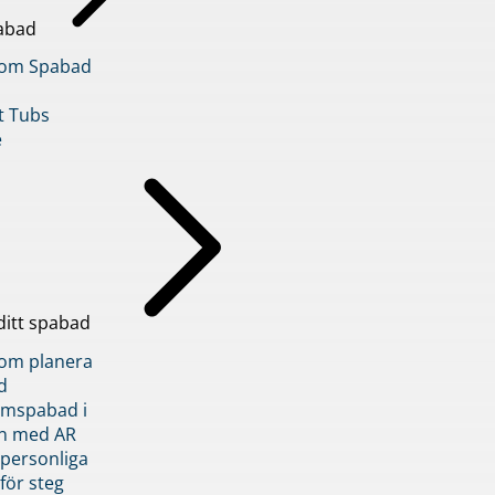
abad
inom Spabad
t Tubs
e
ditt spabad
inom planera
d
römspabad i
n med AR
 personliga
 för steg