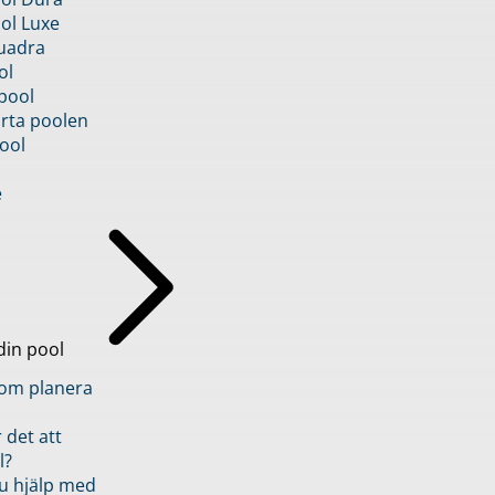
ol Luxe
uadra
ol
pool
rta poolen
ool
e
din pool
inom planera
 det att
l?
u hjälp med