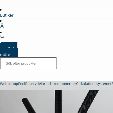
Butiker
Boka
möte
Webbshop
Pool
Reservdelar och komponenter
Cirkulationssystemet