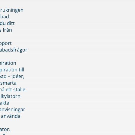
brukningen
abad
du ditt
s från
pport
pabadsfrågor
piration
iration till
ad – idéer,
h smarta
å ett ställe.
lkylatorn
akta
anvisningar
 använda
ator.