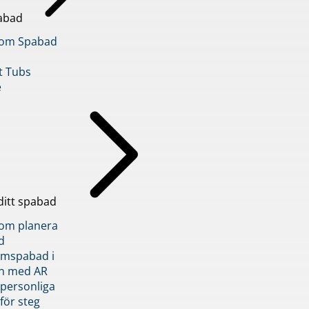
abad
inom Spabad
t Tubs
e
ditt spabad
inom planera
d
römspabad i
n med AR
 personliga
 för steg