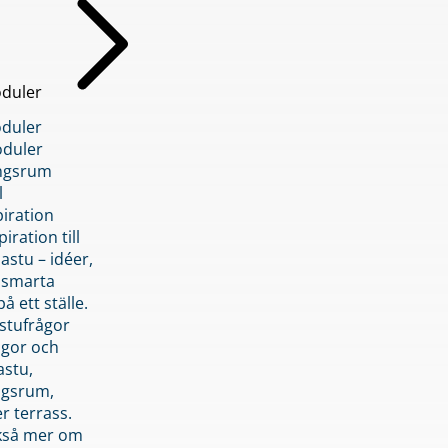
duler
duler
duler
ngsrum
l
piration
iration till
stu – idéer,
h smarta
å ett ställe.
stufrågor
ågor och
astu,
ngsrum,
er terrass.
ckså mer om