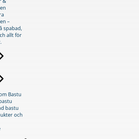
r &
den
ra
en –
på spabad,
ch allt för
.
inom Bastu
bastu
d bastu
ukter och
e