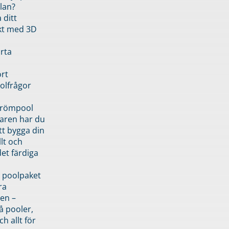
lan?
 ditt
kt med 3D
rta
rt
olfrågor
drömpool
garen har du
tt bygga din
llt och
et färdiga
 poolpaket
ra
en –
å pooler,
ch allt för