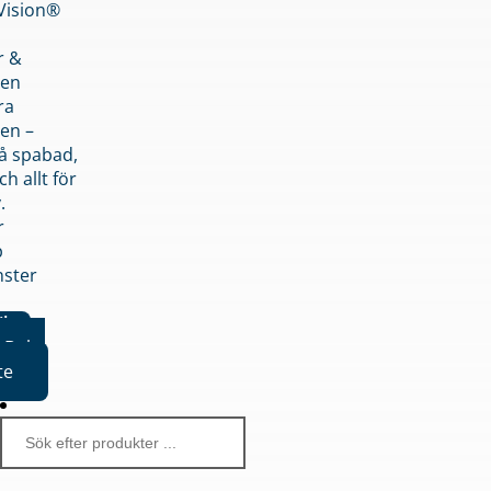
nVision®
r &
den
ra
en –
på spabad,
ch allt för
.
r
p
nster
iker
Boka
te