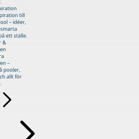
.
piration
iration till
ol – idéer,
h smarta
å ett ställe.
r &
den
ra
en –
å pooler,
ch allt för
.