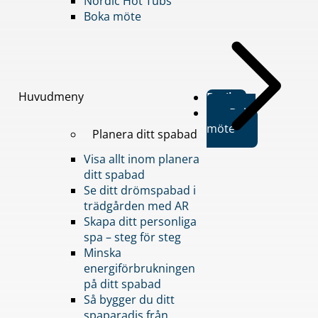
Nordic Hot Tubs
Boka möte
Huvudmeny
Butiker
Boka
möte
Planera ditt spabad
Visa allt inom planera
ditt spabad
Se ditt drömspabad i
trädgården med AR
Skapa ditt personliga
spa – steg för steg
Minska
energiförbrukningen
på ditt spabad
Så bygger du ditt
spaparadis från