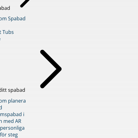
abad
inom Spabad
t Tubs
e
ditt spabad
inom planera
d
römspabad i
n med AR
 personliga
 för steg