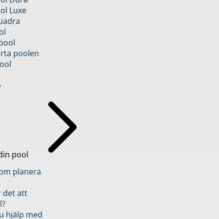
ol Luxe
uadra
ol
pool
rta poolen
ool
e
din pool
inom planera
 det att
l?
u hjälp med