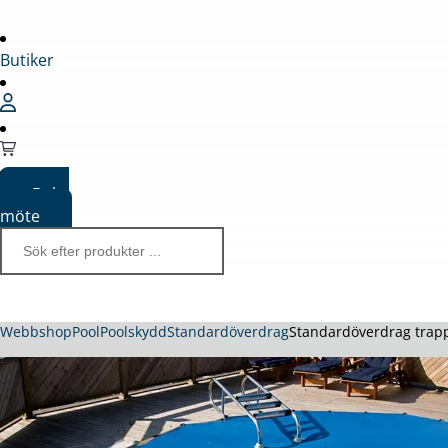
Butiker
Boka
möte
Webbshop
Pool
Poolskydd
Standardöverdrag
Standardöverdrag trappf