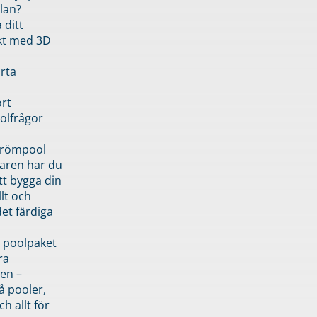
lan?
 ditt
kt med 3D
rta
rt
olfrågor
drömpool
garen har du
tt bygga din
llt och
et färdiga
 poolpaket
ra
en –
å pooler,
ch allt för