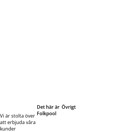
Det här är
Övrigt
Folkpool
Servicetjänster
Vi är stolta över
Om oss
Samarbeten
att erbjuda våra
Kontakta
Pressreleaser och
kunder