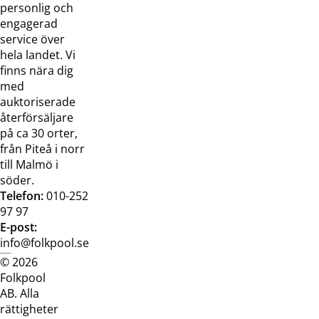
oss
bilder
personlig och
Jobba hos
Visselblåsarfunktion
engagerad
oss
service över
Broschyrer
hela landet. Vi
finns nära dig
med
auktoriserade
återförsäljare
på ca 30 orter,
från Piteå i norr
till Malmö i
söder.
Telefon:
010-252
97 97
E-post:
info@folkpool.se
© 2026
Dataskyddspolicy
Cookiepolicy
Köpvillkor
Köpvill
Folkpool
webb
butik
AB. Alla
rättigheter