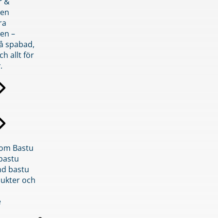
r &
den
ra
en –
på spabad,
ch allt för
.
inom Bastu
bastu
d bastu
ukter och
e