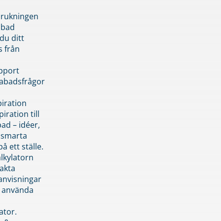
brukningen
abad
du ditt
s från
pport
pabadsfrågor
piration
iration till
ad – idéer,
h smarta
å ett ställe.
lkylatorn
akta
anvisningar
 använda
ator.