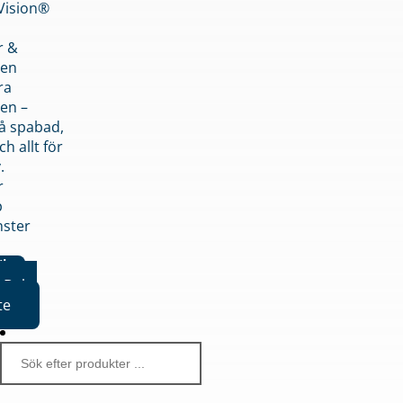
nVision®
r &
den
ra
en –
på spabad,
ch allt för
.
r
p
nster
iker
Boka
te