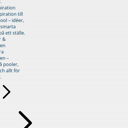
.
piration
iration till
ol – idéer,
h smarta
å ett ställe.
r &
den
ra
en –
å pooler,
ch allt för
.