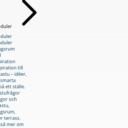
duler
duler
duler
ngsrum
l
piration
iration till
stu – idéer,
h smarta
å ett ställe.
stufrågor
ågor och
astu,
ngsrum,
er terrass.
ckså mer om