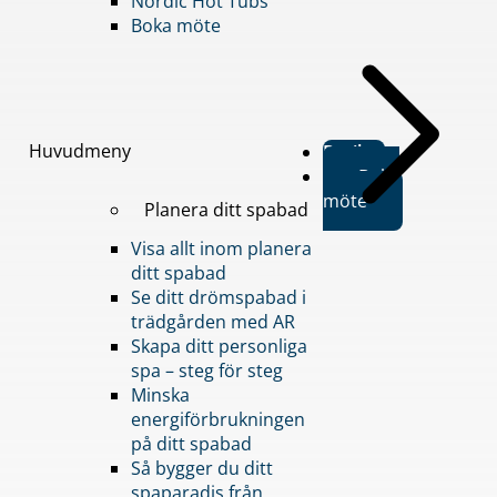
Nordic Hot Tubs
Boka möte
Huvudmeny
Butiker
Boka
möte
Planera ditt spabad
Visa allt inom planera
ditt spabad
Se ditt drömspabad i
trädgården med AR
Skapa ditt personliga
spa – steg för steg
Minska
energiförbrukningen
på ditt spabad
Så bygger du ditt
spaparadis från