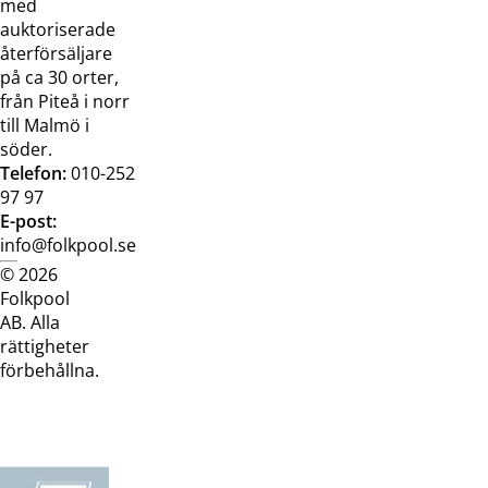
med
auktoriserade
återförsäljare
på ca 30 orter,
från Piteå i norr
till Malmö i
söder.
Telefon:
010-252
97 97
E-post:
info@folkpool.se
© 2026
Dataskyddspolicy
Cookiepolicy
Köpvillkor
Köpvill
Folkpool
webb
butik
AB. Alla
rättigheter
förbehållna.