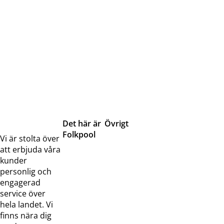
Det här är
Övrigt
Folkpool
Servicetjänster
Vi är stolta över
Om oss
Samarbeten
att erbjuda våra
Kontakta
Pressreleaser och
kunder
oss
bilder
personlig och
Jobba hos
Visselblåsarfunktion
engagerad
oss
service över
Broschyrer
hela landet. Vi
finns nära dig