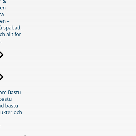
r &
den
ra
en –
på spabad,
ch allt för
.
inom Bastu
bastu
d bastu
ukter och
e