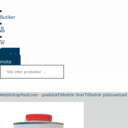
Butiker
Boka
möte
Webbshop
Pool
Liner - poolduk
Tillbehör liner
Tillbehör platssvetsad 