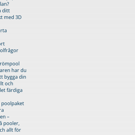
lan?
 ditt
kt med 3D
rta
rt
olfrågor
drömpool
garen har du
tt bygga din
llt och
et färdiga
 poolpaket
ra
en –
å pooler,
ch allt för