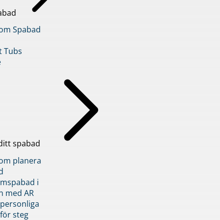
abad
inom Spabad
t Tubs
e
ditt spabad
inom planera
d
römspabad i
n med AR
 personliga
 för steg