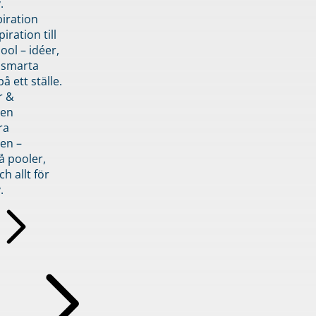
.
piration
iration till
ol – idéer,
h smarta
å ett ställe.
r &
den
ra
en –
å pooler,
ch allt för
.