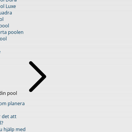
ol Luxe
uadra
ol
pool
rta poolen
ool
e
din pool
inom planera
 det att
l?
u hjälp med