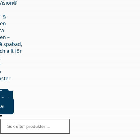
nVision®
r &
den
ra
en –
på spabad,
ch allt för
.
r
p
nster
iker
Boka
te