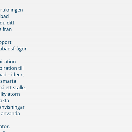
brukningen
abad
du ditt
s från
pport
pabadsfrågor
piration
iration till
ad – idéer,
h smarta
å ett ställe.
lkylatorn
akta
anvisningar
 använda
ator.