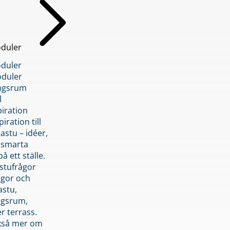
duler
duler
duler
ngsrum
l
piration
iration till
stu – idéer,
h smarta
å ett ställe.
stufrågor
ågor och
astu,
ngsrum,
er terrass.
ckså mer om